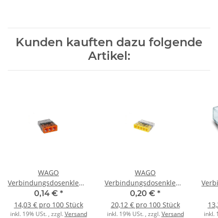
Kunden kauften dazu folgende
Artikel:
WAGO
WAGO
Verbindungsdosenklemme
Verbindungsdosenklemme
Verb
3polig 2273-203
5polig 2273-205
2p
0,14 €
*
0,20 €
*
Compact 0,5-2,5qmm
Compact 0,5-2,5qmm
2,5
14,03 € pro 100 Stück
20,12 € pro 100 Stück
13,
transp./or.
transp./gelb
inkl. 19% USt. , zzgl.
Versand
inkl. 19% USt. , zzgl.
Versand
inkl.