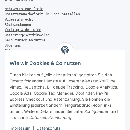
Mehrwertsteuerfreie
Umsatzsteuerbefreit im Shop bestellen
Widerrufsrecht
Rücksendungen
Vertrag widerrufen
Batteriegesetzhinweise
Geld zurück Garantie
Über uns
FAQ
Zahlung & Versand
Wie wir Cookies & Co nutzen
Zahlungsmöglichkeiten
Durch Klicken auf „Alle akzeptieren“ gestatten Sie den
Einsatz folgender Dienste auf unserer Website: YouTube,
Vimeo, ReCaptcha, Billiger.de Tracking, Google Analytics,
Versandinformationen
Google Ads, Google Tag Manager, Doofinder, PayPal
Express Checkout und Ratenzahlung. Sie können die
Einstellung jederzeit ändern (Fingerabdruck-Icon links
unten). Weitere Details finden Sie unter
Konfigurieren
und
in unserer
Datenschutzerklärung
.
Sonstiges
Impressum
|
Datenschutz