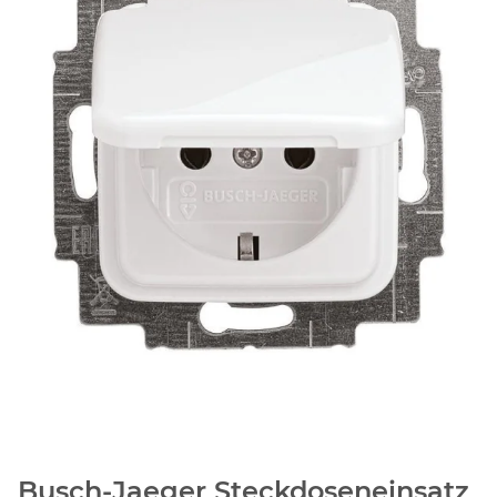
Busch-Jaeger Steckdoseneinsatz