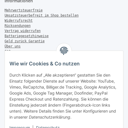
Informationen
Mehrwertsteuerfreie
Umsatzsteuerbefreit im Shop bestellen
Widerrufsrecht
Rücksendungen
Vertrag widerrufen
Batteriegesetzhinweise
Geld zurück Garantie
Über uns
FAQ
Zahlung & Versand
Wie wir Cookies & Co nutzen
Zahlungsmöglichkeiten
Durch Klicken auf „Alle akzeptieren“ gestatten Sie den
Einsatz folgender Dienste auf unserer Website: YouTube,
Vimeo, ReCaptcha, Billiger.de Tracking, Google Analytics,
Versandinformationen
Google Ads, Google Tag Manager, Doofinder, PayPal
Express Checkout und Ratenzahlung. Sie können die
Einstellung jederzeit ändern (Fingerabdruck-Icon links
unten). Weitere Details finden Sie unter
Konfigurieren
und
in unserer
Datenschutzerklärung
.
Sonstiges
Impressum
|
Datenschutz