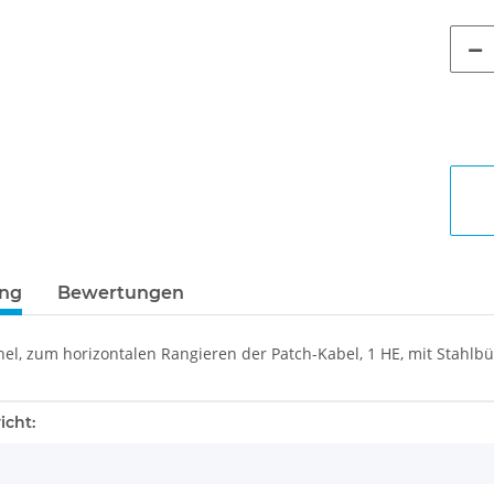
ung
Bewertungen
el, zum horizontalen Rangieren der Patch-Kabel, 1 HE, mit Stahlb
enschaft
icht: