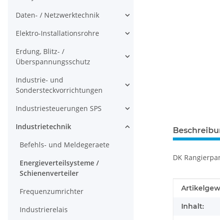
Daten- / Netzwerktechnik
Elektro-Installationsrohre
Erdung, Blitz- /
Überspannungsschutz
Industrie- und
Sondersteckvorrichtungen
Industriesteuerungen SPS
Industrietechnik
Beschreib
Befehls- und Meldegeraete
DK Rangierpan
Energieverteilsysteme /
Schienenverteiler
Produkteig
Wert
Artikelgew
Frequenzumrichter
Inhalt:
Industrierelais