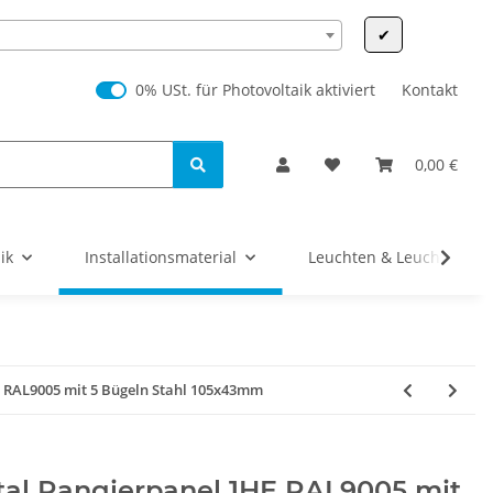
✔
0% USt. für Photovoltaik (§ 12 Abs. 3 UStG)
0% USt. für Photovoltaik aktiviert
Kontakt
0,00 €
ik
Installationsmaterial
Leuchten & Leuchtmittel
E RAL9005 mit 5 Bügeln Stahl 105x43mm
tal Rangierpanel 1HE RAL9005 mit