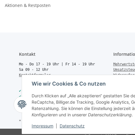
Aktionen & Restposten
Kontakt
Informati
Mo - Do 17 - 19 Uhr | Fr 14 - 19 Uhr
Mehrwertst
Sa 09 - 12 Uhr
Umsatzsteu
Kontaktformular
Widerrufsr
Rücksendun
Wie wir Cookies & Co nutzen
Vertrag wi
✔
40.000+ Qualitätsprodukte
Batteriege
Durch Klicken auf „Alle akzeptieren“ gestatten Sie 
✔
Trusted Shops zertifiziert
Geld zurüc
ReCaptcha, Billiger.de Tracking, Google Analytics,
✔
Schneller Versand
Über uns
✔
Persönliche Fachberatung
FAQ
Ratenzahlung. Sie können die Einstellung jederzeit ä
Konfigurieren
und in unserer
Datenschutzerklärung
.
* Alle Preise inkl. gesetzlicher USt., zzgl.
Versand
Impressum
|
Datenschutz