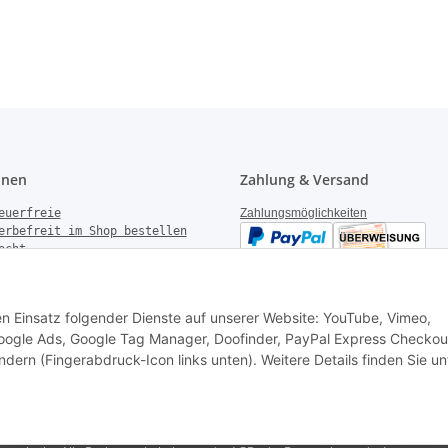
onen
Zahlung & Versand
euerfreie
Zahlungsmöglichkeiten
erbefreit im Shop bestellen
echt
gen
derrufen
Versandinformationen
setzhinweise
den Einsatz folgender Dienste auf unserer Website: YouTube, Vimeo,
k Garantie
 Google Ads, Google Tag Manager, Doofinder, PayPal Express Checkou
ndern (Fingerabdruck-Icon links unten). Weitere Details finden Sie un