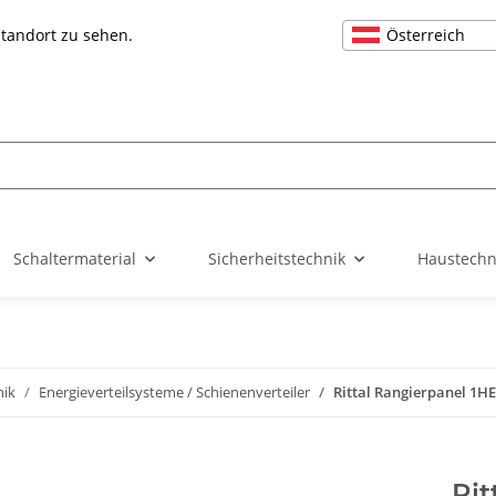
Österreich
Standort zu sehen.
Schaltermaterial
Sicherheitstechnik
Haustechn
nik
Energieverteilsysteme / Schienenverteiler
Rittal Rangierpanel 1H
Rit