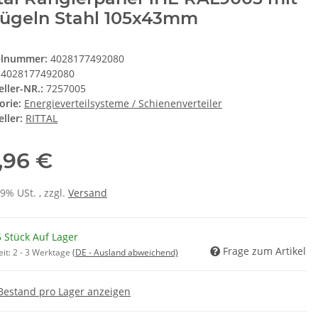
Bügeln Stahl 105x43mm
elnummer:
4028177492080
4028177492080
eller-NR.:
7257005
orie:
Energieverteilsysteme / Schienenverteiler
ller:
RITTAL
,96 €
19% USt. , zzgl.
Versand
 Stück Auf Lager
Frage zum Artikel
eit:
2 - 3 Werktage
(DE - Ausland abweichend)
Bestand pro Lager anzeigen