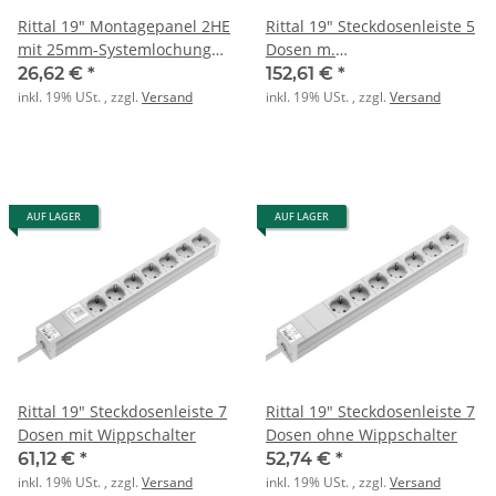
Rittal 19" Montagepanel 2HE
Rittal 19" Steckdosenleiste 5
mit 25mm-Systemlochung
Dosen m.
Stahlblech
Überspannungsschutz
26,62 €
*
152,61 €
*
u.Filter
inkl. 19% USt. , zzgl.
Versand
inkl. 19% USt. , zzgl.
Versand
AUF LAGER
AUF LAGER
Rittal 19" Steckdosenleiste 7
Rittal 19" Steckdosenleiste 7
Dosen mit Wippschalter
Dosen ohne Wippschalter
61,12 €
*
52,74 €
*
inkl. 19% USt. , zzgl.
Versand
inkl. 19% USt. , zzgl.
Versand