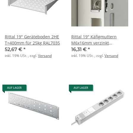
Rittal 19" Geräteboden 2HE
Rittal 19" Käfigmuttern
T=400mm für 25kg RAL7035
M6x16mm verzinkt
PK=50Stck
52,67 €
*
16,31 €
*
inkl. 19% USt. , zzgl.
Versand
inkl. 19% USt. , zzgl.
Versand
AUF LAGER
AUF LAGER