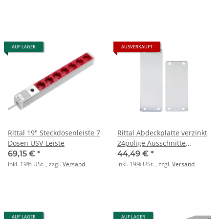
AUF LAGER
AUSVERKAUFT
Rittal 19" Steckdosenleiste 7
Rittal Abdeckplatte verzinkt
Dosen USV-Leiste
24polige Ausschnitte
PK=20Stck
69,15 €
*
44,49 €
*
inkl. 19% USt. , zzgl.
Versand
inkl. 19% USt. , zzgl.
Versand
AUF LAGER
AUF LAGER