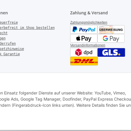
onen
Zahlung & Versand
euerfreie
Zahlungsmöglichkeiten
erbefreit im Shop bestellen
echt
gen
derrufen
Versandinformationen
setzhinweise
k Garantie
rotechnik – Alle Rechte vorbehalten
|
AGB
|
Datenschutz
|
Impressum
den Einsatz folgender Dienste auf unserer Website: YouTube, Vimeo,
 Google Ads, Google Tag Manager, Doofinder, PayPal Express Checkou
ndern (Fingerabdruck-Icon links unten). Weitere Details finden Sie un