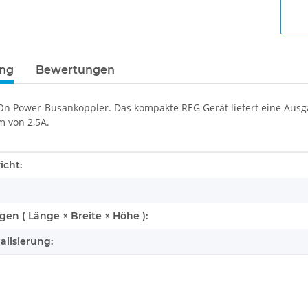
ung
Bewertungen
On Power-Busankoppler. Das kompakte REG Gerät liefert eine Au
 von 2,5A.
enschaft
icht:
n ( Länge × Breite × Höhe ):
alisierung: