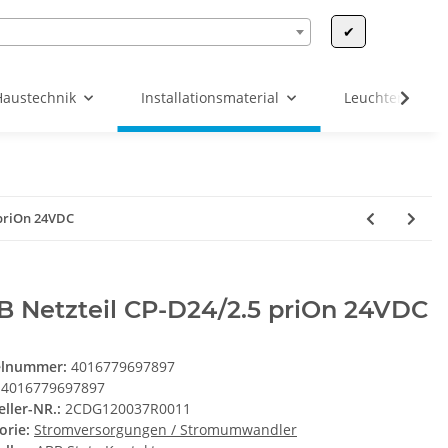
✔
Haustechnik
Installationsmaterial
Leuchten & Leu
 priOn 24VDC
B Netzteil CP-D24/2.5 priOn 24VDC
elnummer:
4016779697897
4016779697897
eller-NR.:
2CDG120037R0011
orie:
Stromversorgungen / Stromumwandler