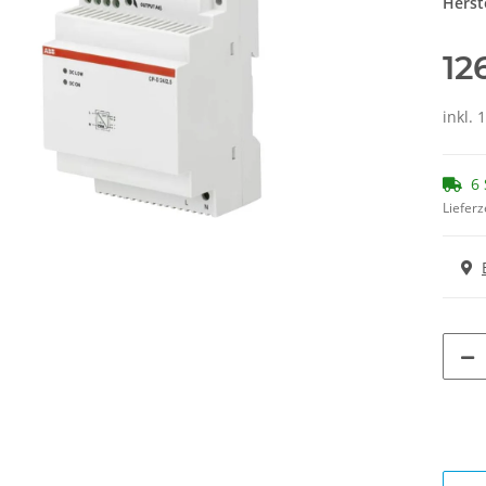
Herste
12
inkl. 
6 
Lieferz