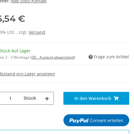
ller:
ABB Stotz-Kontakt
6,54 €
19% USt. , zzgl.
Versand
Stück Auf Lager
Frage zum Artikel
eit:
2 - 3 Werktage
(DE - Ausland abweichend)
Bestand pro Lager anzeigen
Stück
In den Warenkorb
Consent erteilen