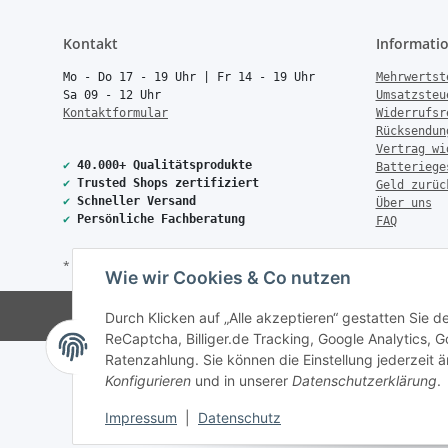
Kontakt
Informati
Mo - Do 17 - 19 Uhr | Fr 14 - 19 Uhr
Mehrwertst
Sa 09 - 12 Uhr
Umsatzsteu
Kontaktformular
Widerrufsr
Rücksendun
Vertrag wi
✔
40.000+ Qualitätsprodukte
Batteriege
✔
Trusted Shops zertifiziert
Geld zurüc
✔
Schneller Versand
Über uns
✔
Persönliche Fachberatung
FAQ
* Alle Preise inkl. gesetzlicher USt., zzgl.
Versand
Wie wir Cookies & Co nutzen
© Copyright 2026 Treise Elekt
Durch Klicken auf „Alle akzeptieren“ gestatten Sie 
ReCaptcha, Billiger.de Tracking, Google Analytics,
Ratenzahlung. Sie können die Einstellung jederzeit ä
Konfigurieren
und in unserer
Datenschutzerklärung
.
Impressum
|
Datenschutz