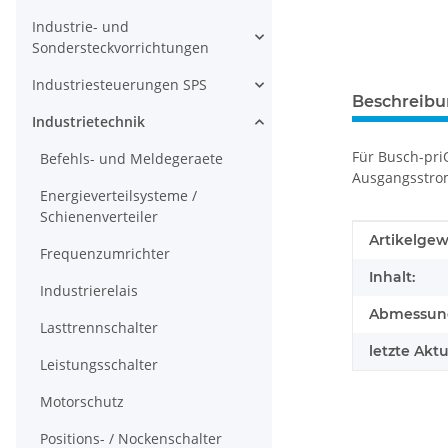
Industrie- und
Sondersteckvorrichtungen
Industriesteuerungen SPS
Beschreib
Industrietechnik
Für Busch-pri
Befehls- und Meldegeraete
Ausgangsstrom
Energieverteilsysteme /
Schienenverteiler
Produkteig
Wert
Artikelgew
Frequenzumrichter
Inhalt:
Industrierelais
Abmessunge
Lasttrennschalter
letzte Aktu
Leistungsschalter
Motorschutz
Positions- / Nockenschalter