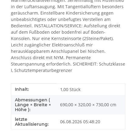
Wärmerückhaltevermögen. Serienmäßig mit Flusensieb
in der Luftansaugung. Mit Tangentiallüftern besonders
geräuscharm. Einstellbare Kindersicherung gegen
unbeabsichtigtes oder unbefugtes Verstellen am
Bedienteil. INSTALLATION/SERVICE: Aufstellung direkt
auf dem Fußboden oder bodenfrei auf Boden-
Konsolen. Nur eine Kernsteinsorte (2Steine/Paket).
Leicht zugänglicher Elektroanschluß mir
herausklappbarem Anschlupanel bei Nischen.
Anschluss direkt mit NYM. Permanente
Steuerspannung erforderlich. SICHERHEIT: Schutzklasse
I, Schutztemperaturbegrenzer
Produkteigenschaft
Wert
Inhalt:
1,00 Stück
Abmessungen (
690,00 × 320,00 × 730,00 cm
Länge × Breite ×
Höhe ):
letzte
06.08.2026 05:48:20
Aktualisierung: