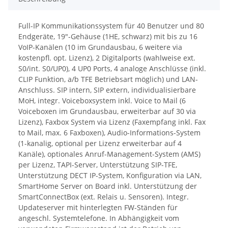
Full-IP Kommunikationssystem für 40 Benutzer und 80
Endgeräte, 19"-Gehäuse (1HE, schwarz) mit bis zu 16
VoIP-Kanälen (10 im Grundausbau, 6 weitere via
kostenpfl. opt. Lizenz), 2 Digitalports (wahlweise ext.
S0/int. S0/UP0), 4 UP0 Ports, 4 analoge Anschlüsse (inkl.
CLIP Funktion, a/b TFE Betriebsart möglich) und LAN-
Anschluss. SIP intern, SIP extern, individualisierbare
MoH, integr. Voiceboxsystem inkl. Voice to Mail (6
Voiceboxen im Grundausbau, erweiterbar auf 30 via
Lizenz), Faxbox System via Lizenz (Faxempfang inkl. Fax
to Mail, max. 6 Faxboxen), Audio-Informations-System
(1-kanalig, optional per Lizenz erweiterbar auf 4
Kanäle), optionales Anruf-Management-System (AMS)
per Lizenz, TAPI-Server, Unterstützung SIP-TFE,
Unterstützung DECT IP-System, Konfiguration via LAN,
SmartHome Server on Board inkl. Unterstützung der
SmartConnectBox (ext. Relais u. Sensoren). Integr.
Updateserver mit hinterlegten FW-Ständen für
angeschl. Systemtelefone. In Abhängigkeit vom