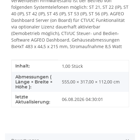
verwendeten Firmwarestand ist der Betrieb von
folgenden Systemtelefonen möglich: ST 21, ST 22 (IP), ST
40 (IP), ST 42 (IP), ST 45 (IP), ST 53 (IP), ST 56 (IP). AGFEO
Dashboard Server (on Board) für CTI/UC Funktionalität
via optionaler Lizenz dauerhaft aktivierbar
(Demobetrieb möglich), CTI/UC Steuer- und Bedien-
Software AGFEO Dashboard, Gehäuseabmessungen
BxHxT 483 x 44,5 x 215 mm, Stromaufnahme 8,5 Watt
Produkteigenschaft
Wert
Inhalt:
1,00 Stück
Abmessungen (
555,00 × 317,00 × 112,00 cm
Länge × Breite ×
Höhe ):
letzte
06.08.2026 04:30:01
Aktualisierung: