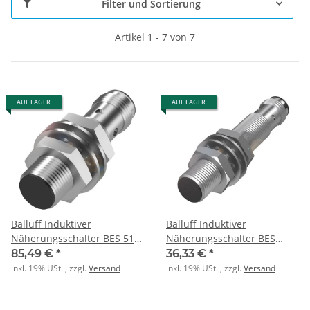
Filter und Sortierung
Artikel 1 - 7 von 7
AUF LAGER
AUF LAGER
Balluff Induktiver
Balluff Induktiver
Näherungsschalter BES 516-
Näherungsschalter BES
325-G-E5-C-S4
M12MI-PSC40B-S04G
85,49 €
*
36,33 €
*
inkl. 19% USt. , zzgl.
Versand
inkl. 19% USt. , zzgl.
Versand