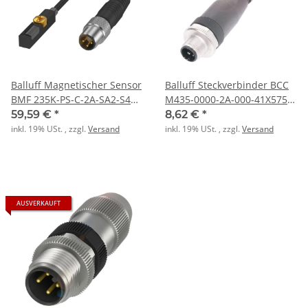
Balluff Magnetischer Sensor
Balluff Steckverbinder BCC
BMF 235K-PS-C-2A-SA2-S49-
M435-0000-2A-000-41X575-
00,3
000
59,59 €
*
8,62 €
*
inkl. 19% USt. , zzgl.
Versand
inkl. 19% USt. , zzgl.
Versand
AUSVERKAUFT