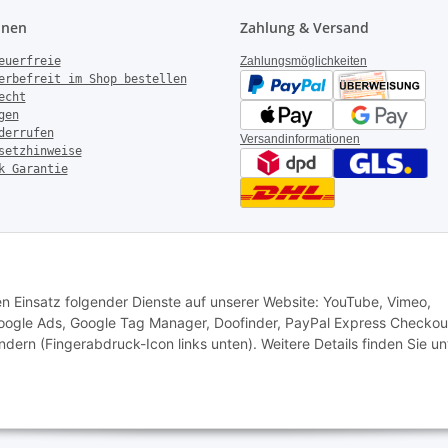
onen
Zahlung & Versand
euerfreie
Zahlungsmöglichkeiten
erbefreit im Shop bestellen
echt
gen
derrufen
Versandinformationen
setzhinweise
k Garantie
rotechnik – Alle Rechte vorbehalten
|
AGB
|
Datenschutz
|
Impressum
den Einsatz folgender Dienste auf unserer Website: YouTube, Vimeo,
 Google Ads, Google Tag Manager, Doofinder, PayPal Express Checkou
ndern (Fingerabdruck-Icon links unten). Weitere Details finden Sie un