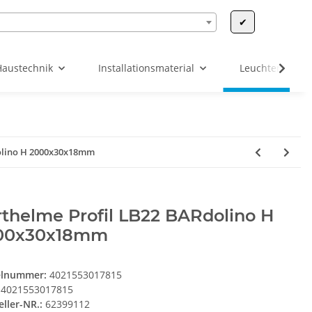
✔
Haustechnik
Installationsmaterial
Leuchten & Leu
olino H 2000x30x18mm
thelme Profil LB22 BARdolino H
00x30x18mm
elnummer:
4021553017815
4021553017815
eller-NR.:
62399112