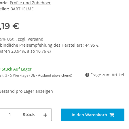
orie:
Profile und Zubehoer
ller:
BARTHELME
,19 €
19% USt. , zzgl.
Versand
bindliche Preisempfehlung des Herstellers
:
44,95 €
sparen
23.94%
, also
10,76 €
)
 Stück Auf Lager
Frage zum Artikel
eit:
3 - 5 Werktage
(DE - Ausland abweichend)
Bestand pro Lager anzeigen
Stück
In den Warenkorb