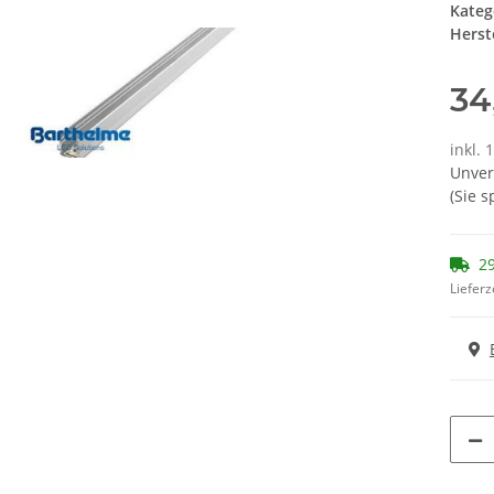
Kateg
Herste
34
inkl. 
Unver
(Sie 
29
Lieferz