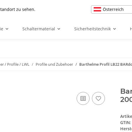
Österreich
Standort zu sehen.
ie
Schaltermaterial
Sicherheitstechnik
r / Profile / LWL
Profile und Zubehoer
Barthelme Profil LB22 BARd
Bar
20
Artik
GTIN:
Herst