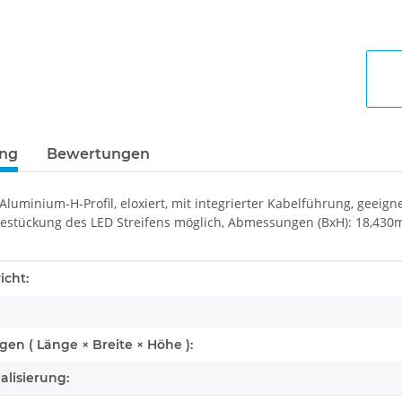
ung
Bewertungen
Aluminium-H-Profil, eloxiert, mit integrierter Kabelführung, geei
Bestückung des LED Streifens möglich, Abmessungen (BxH): 18,43
enschaft
icht:
n ( Länge × Breite × Höhe ):
alisierung: