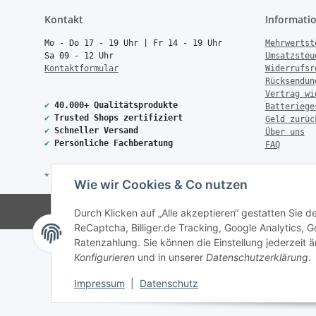
Kontakt
Informati
Mo - Do 17 - 19 Uhr | Fr 14 - 19 Uhr
Mehrwertst
Sa 09 - 12 Uhr
Umsatzsteu
Kontaktformular
Widerrufsr
Rücksendun
Vertrag wi
✔
40.000+ Qualitätsprodukte
Batteriege
✔
Trusted Shops zertifiziert
Geld zurüc
✔
Schneller Versand
Über uns
✔
Persönliche Fachberatung
FAQ
* Alle Preise inkl. gesetzlicher USt., zzgl.
Versand
Wie wir Cookies & Co nutzen
© Copyright 2026 Treise Elekt
Durch Klicken auf „Alle akzeptieren“ gestatten Sie 
ReCaptcha, Billiger.de Tracking, Google Analytics,
Ratenzahlung. Sie können die Einstellung jederzeit ä
Konfigurieren
und in unserer
Datenschutzerklärung
.
Impressum
|
Datenschutz