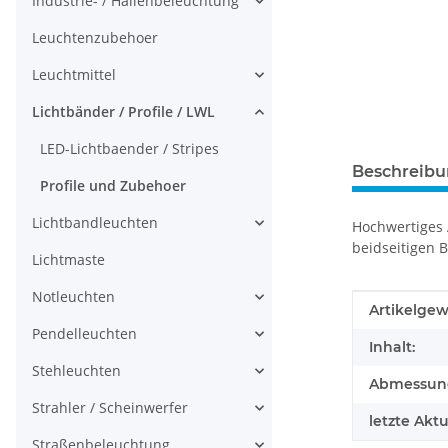
Industrie- / Hallenbeleuchtung
Leuchtenzubehoer
Leuchtmittel
Lichtbänder / Profile / LWL
LED-Lichtbaender / Stripes
Beschreib
Profile und Zubehoer
Lichtbandleuchten
Hochwertiges 
beidseitigen 
Lichtmaste
Notleuchten
Produkteig
Wert
Artikelgew
Pendelleuchten
Inhalt:
Stehleuchten
Abmessunge
Strahler / Scheinwerfer
letzte Aktu
Straßenbeleuchtung