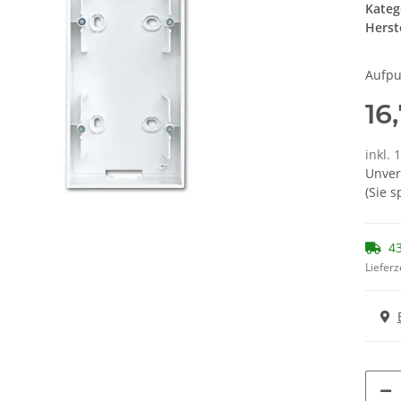
Kateg
Herste
Aufpu
16
inkl. 
Unver
(Sie 
43
Lieferz