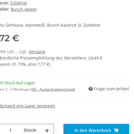
orie:
Zubehör
ller:
Busch-Jaeger
tz-Gehäuse, alpinweiß, Busch-balance SI, Zubehör
,72 €
19% USt. , zzgl.
Versand
bindliche Preisempfehlung des Herstellers
:
24,49 €
sparen
31.73%
, also
7,77 €
)
9 Stück Auf Lager
Frage zum Artikel
eit:
2 - 3 Werktage
(DE - Ausland abweichend)
Bestand pro Lager anzeigen
Stück
In den Warenkorb