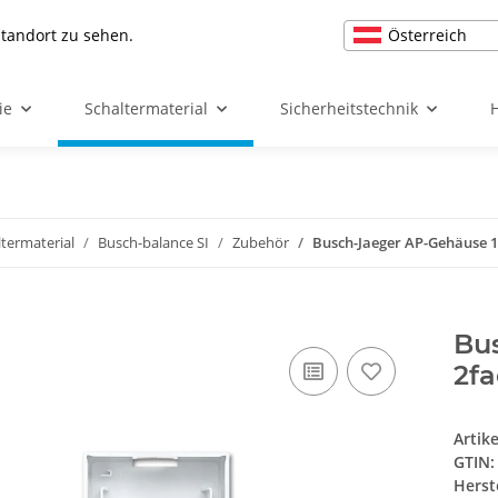
Österreich
Standort zu sehen.
ie
Schaltermaterial
Sicherheitstechnik
ltermaterial
Busch-balance SI
Zubehör
Busch-Jaeger AP-Gehäuse 1
Bu
2fa
Artik
GTIN:
Herst