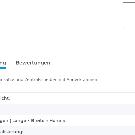
ung
Bewertungen
insätze und Zentralscheiben mit Abdeckrahmen.
enschaft
icht:
n ( Länge × Breite × Höhe ):
alisierung: