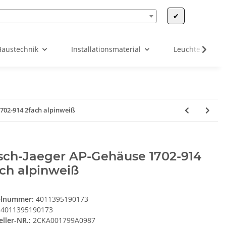
✔
Haustechnik
Installationsmaterial
Leuchten & Leu
702-914 2fach alpinweiß
sch-Jaeger AP-Gehäuse 1702-914
ch alpinweiß
elnummer:
4011395190173
4011395190173
eller-NR.:
2CKA001799A0987