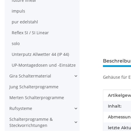
future linear
impuls
pur edelstahl
Reflex SI / SI Linear
solo
Unterputz Allwetter 44 (IP 44)
Beschreib
UP-Montagedosen und -Einsätze
Gira Schaltermaterial
Gehäuse für E
Jung Schalterprogramme
Produkteig
Wert
Artikelgew
Merten Schalterprogramme
Inhalt:
Rufsysteme
Abmessunge
Schalterprogramme &
Steckvorrichtungen
letzte Aktu