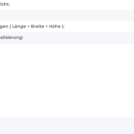
enschaft
icht:
n ( Länge × Breite × Höhe ):
alisierung: