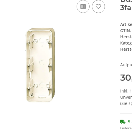
3fa
Artik
GTIN:
Herst
Kateg
Herste
Aufpu
30
inkl. 
Unver
(Sie 
5 
Lieferz