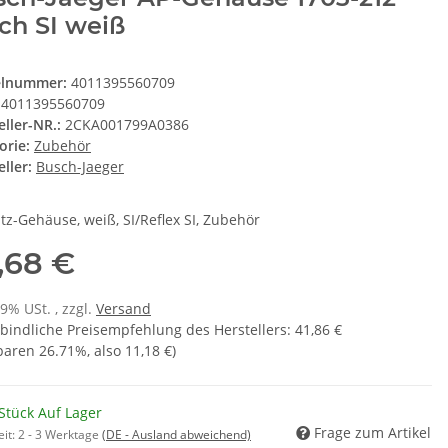
ch SI weiß
elnummer:
4011395560709
4011395560709
eller-NR.:
2CKA001799A0386
orie:
Zubehör
ller:
Busch-Jaeger
tz-Gehäuse, weiß, SI/Reflex SI, Zubehör
,68 €
19% USt. , zzgl.
Versand
bindliche Preisempfehlung des Herstellers
:
41,86 €
sparen
26.71%
, also
11,18 €
)
Stück Auf Lager
Frage zum Artikel
eit:
2 - 3 Werktage
(DE - Ausland abweichend)