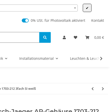
✔
0% USt. für Photovoltaik (§ 12 Abs. 3 UStG)
0% USt. für Photovoltaik aktiviert
Kontakt
0,00 €
ik
Installationsmaterial
Leuchten & Leuchtmittel
 1703-212 3fach SI weiß
sch-Jaeger AP-Gehäuse 1703-212