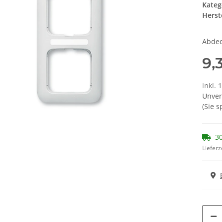
Kateg
Herste
Abdec
9,
inkl. 
Unver
(Sie 
30
Lieferz