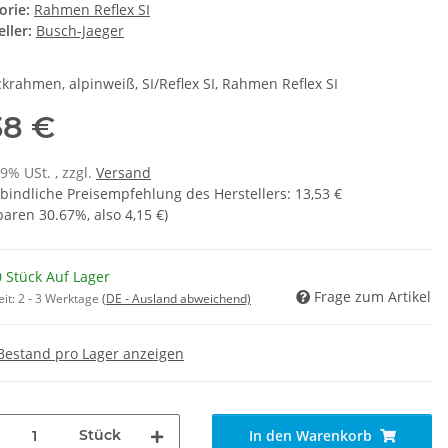
orie:
Rahmen Reflex SI
ller:
Busch-Jaeger
krahmen, alpinweiß, SI/Reflex SI, Rahmen Reflex SI
38 €
19% USt. , zzgl.
Versand
bindliche Preisempfehlung des Herstellers
:
13,53 €
sparen
30.67%
, also
4,15 €
)
 Stück Auf Lager
Frage zum Artikel
eit:
2 - 3 Werktage
(DE - Ausland abweichend)
Bestand pro Lager anzeigen
Stück
In den Warenkorb