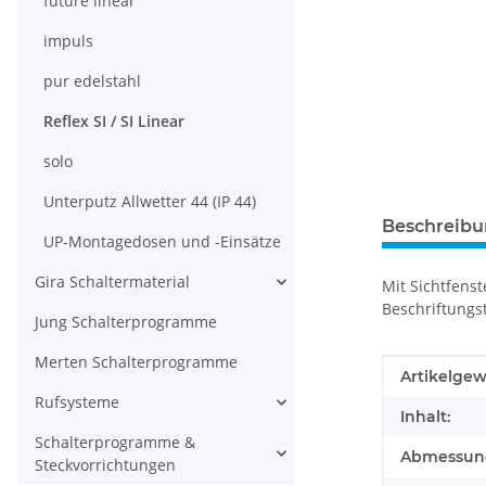
future linear
impuls
pur edelstahl
Reflex SI / SI Linear
solo
Unterputz Allwetter 44 (IP 44)
Beschreib
UP-Montagedosen und -Einsätze
Gira Schaltermaterial
Mit Sichtfens
Beschriftungs
Jung Schalterprogramme
Merten Schalterprogramme
Produkteig
Wert
Artikelgew
Rufsysteme
Inhalt:
Schalterprogramme &
Abmessunge
Steckvorrichtungen