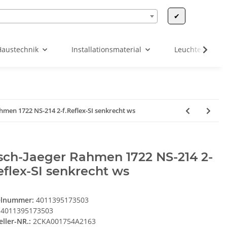
✔
Haustechnik
Installationsmaterial
Leuchten & Leu
hmen 1722 NS-214 2-f.Reflex-SI senkrecht ws
sch-Jaeger Rahmen 1722 NS-214 2-
eflex-SI senkrecht ws
elnummer:
4011395173503
4011395173503
eller-NR.:
2CKA001754A2163