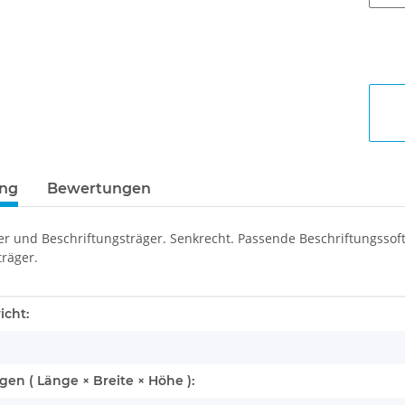
ung
Bewertungen
ter und Beschriftungsträger. Senkrecht. Passende Beschriftungss
träger.
enschaft
icht:
n ( Länge × Breite × Höhe ):