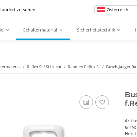
Österreich
Standort zu sehen.
ie
Schaltermaterial
Sicherheitstechnik
ltermaterial
Reflex SI / SI Linear
Rahmen Reflex SI
Busch-Jaeger Ra
Bu
f.R
Artik
GTIN:
Herst