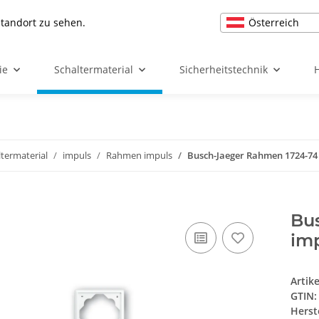
Österreich
Standort zu sehen.
ie
Schaltermaterial
Sicherheitstechnik
ltermaterial
impuls
Rahmen impuls
Busch-Jaeger Rahmen 1724-74
Bu
imp
Artik
GTIN:
Herst