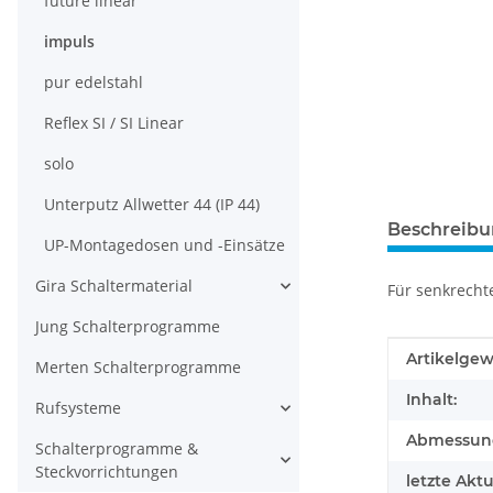
future linear
impuls
pur edelstahl
Reflex SI / SI Linear
solo
Unterputz Allwetter 44 (IP 44)
Beschreib
UP-Montagedosen und -Einsätze
Gira Schaltermaterial
Für senkrecht
Jung Schalterprogramme
Produkteig
Wert
Artikelgew
Merten Schalterprogramme
Inhalt:
Rufsysteme
Abmessunge
Schalterprogramme &
Steckvorrichtungen
letzte Aktu