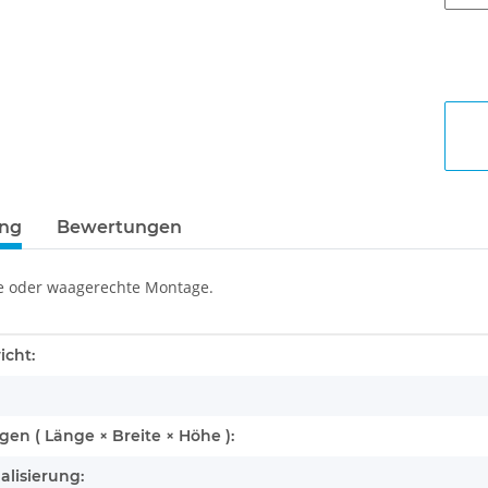
ung
Bewertungen
e oder waagerechte Montage.
enschaft
icht:
n ( Länge × Breite × Höhe ):
alisierung: