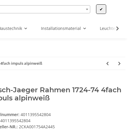
✔
Haustechnik
Installationsmaterial
Leuchten & Leu
 4fach impuls alpinweiß
sch-Jaeger Rahmen 1724-74 4fach
uls alpinweiß
elnummer:
4011395542804
4011395542804
eller-NR.:
2CKA001754A2445