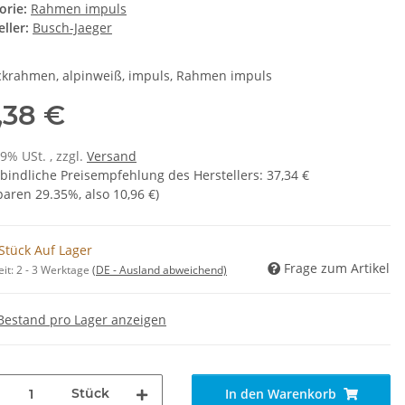
orie:
Rahmen impuls
ller:
Busch-Jaeger
krahmen, alpinweiß, impuls, Rahmen impuls
,38 €
19% USt. , zzgl.
Versand
bindliche Preisempfehlung des Herstellers
:
37,34 €
sparen
29.35%
, also
10,96 €
)
Stück Auf Lager
Frage zum Artikel
eit:
2 - 3 Werktage
(DE - Ausland abweichend)
Bestand pro Lager anzeigen
Stück
In den Warenkorb