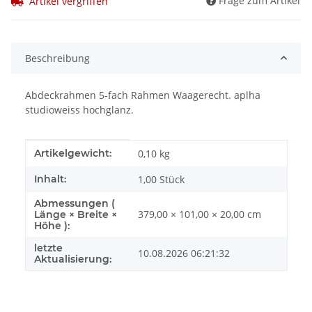
Frage zum Artikel
Artikel vergriffen
Beschreibung
Abdeckrahmen 5-fach Rahmen Waagerecht. aplha
studioweiss hochglanz.
Produkteigenschaft
Wert
Artikelgewicht:
0,10
kg
Inhalt:
1,00 Stück
Abmessungen (
379,00 × 101,00 × 20,00 cm
Länge × Breite ×
Höhe ):
letzte
10.08.2026 06:21:32
Aktualisierung: