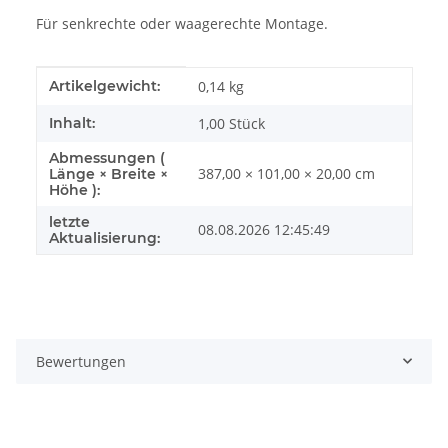
Für senkrechte oder waagerechte Montage.
Produkteigenschaft
Wert
Artikelgewicht:
0,14
kg
Inhalt:
1,00 Stück
Abmessungen (
387,00 × 101,00 × 20,00 cm
Länge × Breite ×
Höhe ):
letzte
08.08.2026 12:45:49
Aktualisierung:
Bewertungen