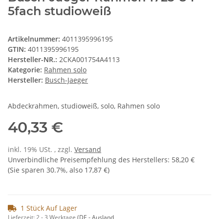
5fach studioweiß
Artikelnummer:
4011395996195
GTIN:
4011395996195
Hersteller-NR.:
2CKA001754A4113
Kategorie:
Rahmen solo
Hersteller:
Busch-Jaeger
Abdeckrahmen, studioweiß, solo, Rahmen solo
40,33 €
inkl. 19% USt. , zzgl.
Versand
Unverbindliche Preisempfehlung des Herstellers
:
58,20 €
(Sie sparen
30.7%
, also
17,87 €
)
1 Stück Auf Lager
Lieferzeit:
2 - 3 Werktage
(DE - Ausland