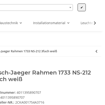
✔
Haustechnik
Installationsmaterial
Leuchten & Leu
-Jaeger Rahmen 1733 NS-212 3fach weiß
sch-Jaeger Rahmen 1733 NS-212
ach weiß
elnummer:
4011395890707
4011395890707
eller-NR.:
2CKA001754A3716