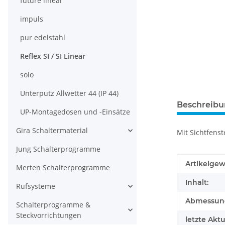
future linear
impuls
pur edelstahl
Reflex SI / SI Linear
solo
Unterputz Allwetter 44 (IP 44)
Beschreib
UP-Montagedosen und -Einsätze
Gira Schaltermaterial
Mit Sichtfens
Jung Schalterprogramme
Produkteig
Wert
Artikelgew
Merten Schalterprogramme
Inhalt:
Rufsysteme
Abmessunge
Schalterprogramme &
Steckvorrichtungen
letzte Aktu