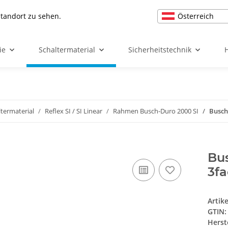
Österreich
Standort zu sehen.
ie
Schaltermaterial
Sicherheitstechnik
ltermaterial
Reflex SI / SI Linear
Rahmen Busch-Duro 2000 SI
Busch
Bu
3f
Artik
GTIN:
Herst