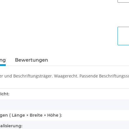
ung
Bewertungen
ter und Beschriftungsträger. Waagerecht. Passende Beschriftungs
enschaft
icht:
n ( Länge × Breite × Höhe ):
alisierung: