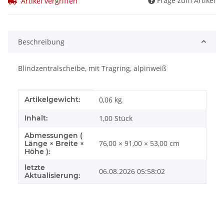
Frage zum Artikel
Artikel vergriffen
Beschreibung
Blindzentralscheibe, mit Tragring, alpinweiß
Produkteigenschaft
Wert
Artikelgewicht:
0,06
kg
Inhalt:
1,00 Stück
Abmessungen (
76,00 × 91,00 × 53,00 cm
Länge × Breite ×
Höhe ):
letzte
06.08.2026 05:58:02
Aktualisierung: