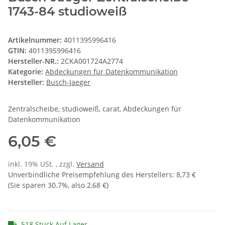
1743-84 studioweiß
Artikelnummer:
4011395996416
GTIN:
4011395996416
Hersteller-NR.:
2CKA001724A2774
Kategorie:
Abdeckungen für Datenkommunikation
Hersteller:
Busch-Jaeger
Zentralscheibe, studioweiß, carat, Abdeckungen für
Datenkommunikation
6,05 €
inkl. 19% USt. , zzgl.
Versand
Unverbindliche Preisempfehlung des Herstellers
:
8,73 €
(Sie sparen
30.7%
, also
2,68 €
)
518 Stück Auf Lager