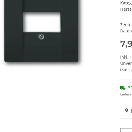
Kateg
Herste
Zentr
Daten
7,
inkl. 
Unver
(Sie 
32
Lieferz