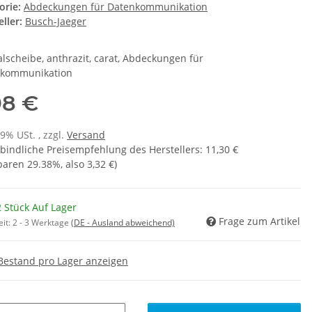
orie:
Abdeckungen für Datenkommunikation
ller:
Busch-Jaeger
alscheibe, anthrazit, carat, Abdeckungen für
kommunikation
98 €
19% USt. , zzgl.
Versand
bindliche Preisempfehlung des Herstellers
:
11,30 €
sparen
29.38%
, also
3,32 €
)
 Stück Auf Lager
Frage zum Artikel
eit:
2 - 3 Werktage
(DE - Ausland abweichend)
Bestand pro Lager anzeigen