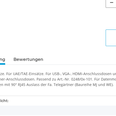
ung
Bewertungen
tze. Für UAE/TAE-Einsätze. Für USB-, VGA-, HDMI-Anschlussdosen u
her-Anschlussdosen. Passend zu Art.-Nr. 0248/0x-101. Für Datenmo
n mit 90° RJ45 Auslass der Fa. Telegärtner (Baureihe MJ und WE).
enschaft
icht: