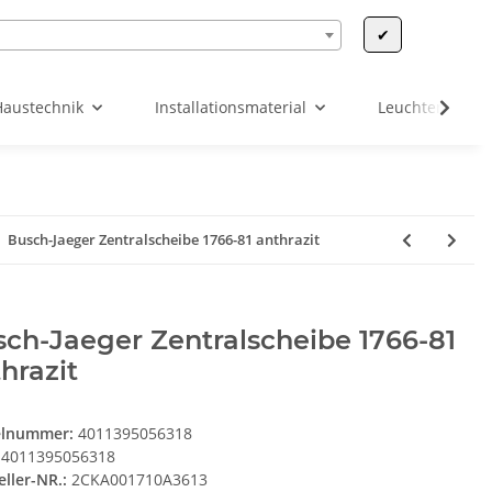
✔
Haustechnik
Installationsmaterial
Leuchten & Leu
Busch-Jaeger Zentralscheibe 1766-81 anthrazit
ch-Jaeger Zentralscheibe 1766-81
hrazit
elnummer:
4011395056318
4011395056318
eller-NR.:
2CKA001710A3613