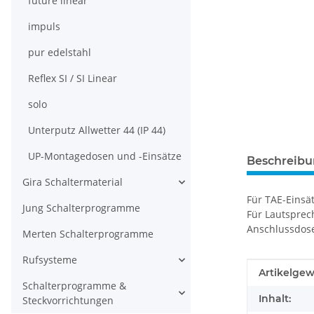
future linear
impuls
pur edelstahl
Reflex SI / SI Linear
solo
Unterputz Allwetter 44 (IP 44)
UP-Montagedosen und -Einsätze
Beschreib
Gira Schaltermaterial
Für TAE-Einsä
Jung Schalterprogramme
Für Lautsprec
Anschlussdose
Merten Schalterprogramme
Rufsysteme
Produkteig
Wert
Artikelgew
Schalterprogramme &
Inhalt:
Steckvorrichtungen