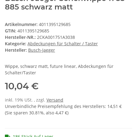
885 schwarz matt
Artikelnummer:
4011395129685
GTIN:
4011395129685
Hersteller-NR.:
2CKA001751A3038
Kategorie:
Abdeckungen für Schalter / Taster
Hersteller:
Busch-Jaeger
Wippe, schwarz matt, future linear, Abdeckungen für
Schalter/Taster
10,04 €
inkl. 19% USt. , zzgl.
Versand
Unverbindliche Preisempfehlung des Herstellers
:
14,51 €
(Sie sparen
30.81%
, also
4,47 €
)
186 Stück Auf Lager