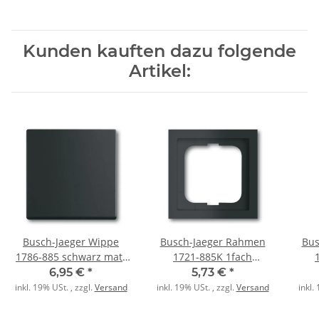
Kunden kauften dazu folgende
Artikel:
Busch-Jaeger Wippe
Busch-Jaeger Rahmen
Bus
1786-885 schwarz matt
1721-885K 1fach
schwarz matt
schwarz matt
6,95 €
*
5,73 €
*
inkl. 19% USt. , zzgl.
Versand
inkl. 19% USt. , zzgl.
Versand
inkl.