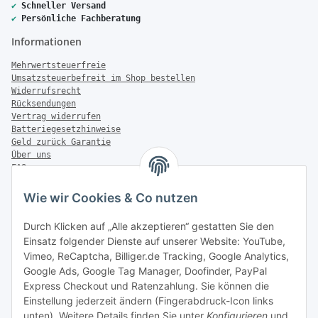
✔
Schneller Versand
✔
Persönliche Fachberatung
Informationen
Mehrwertsteuerfreie
Umsatzsteuerbefreit im Shop bestellen
Widerrufsrecht
Rücksendungen
Vertrag widerrufen
Batteriegesetzhinweise
Geld zurück Garantie
Über uns
FAQ
Zahlung & Versand
Wie wir Cookies & Co nutzen
Zahlungsmöglichkeiten
Durch Klicken auf „Alle akzeptieren“ gestatten Sie den
Einsatz folgender Dienste auf unserer Website: YouTube,
Vimeo, ReCaptcha, Billiger.de Tracking, Google Analytics,
Versandinformationen
Google Ads, Google Tag Manager, Doofinder, PayPal
Express Checkout und Ratenzahlung. Sie können die
Einstellung jederzeit ändern (Fingerabdruck-Icon links
unten). Weitere Details finden Sie unter
Konfigurieren
und