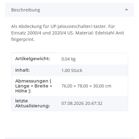
Beschreibung
Als Abdeckung für UP-Jalousieschalter/-taster. Für
Einsatz 2000/4 und 2020/4 US. Material: Edelstahl Anti
fingerprint.
Produkteigenschaft
Wert
Artikelgewicht:
0,04
kg
Inhalt:
1,00 Stück
Abmessungen (
76,00 × 78,00 × 30,00 cm
Länge × Breite ×
Höhe ):
letzte
07.08.2026 20:47:32
Aktualisierung: