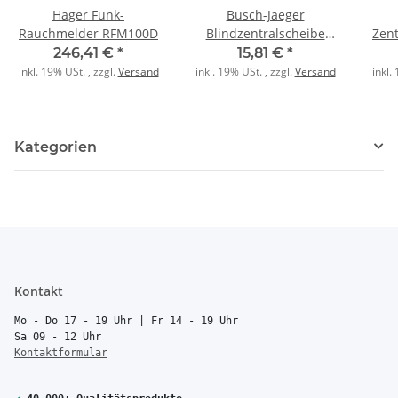
Hager Funk-
Busch-Jaeger
Rauchmelder RFM100D
Blindzentralscheibe
Zent
1742-20 platin
246,41 €
*
15,81 €
*
inkl. 19% USt. , zzgl.
Versand
inkl. 19% USt. , zzgl.
Versand
inkl.
Kategorien
Kontakt
Mo - Do 17 - 19 Uhr | Fr 14 - 19 Uhr
Sa 09 - 12 Uhr
Kontaktformular