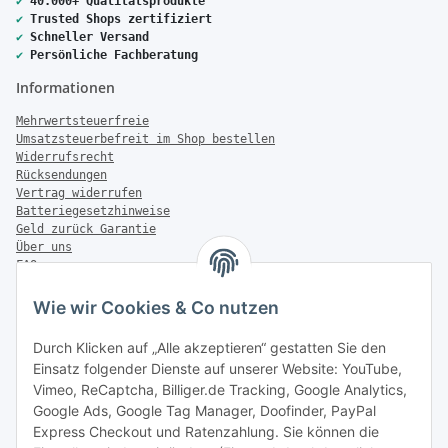
✔
40.000+ Qualitätsprodukte
✔
Trusted Shops zertifiziert
✔
Schneller Versand
✔
Persönliche Fachberatung
Informationen
Mehrwertsteuerfreie
Umsatzsteuerbefreit im Shop bestellen
Widerrufsrecht
Rücksendungen
Vertrag widerrufen
Batteriegesetzhinweise
Geld zurück Garantie
Über uns
FAQ
Zahlung & Versand
Wie wir Cookies & Co nutzen
Zahlungsmöglichkeiten
Durch Klicken auf „Alle akzeptieren“ gestatten Sie den
Einsatz folgender Dienste auf unserer Website: YouTube,
Vimeo, ReCaptcha, Billiger.de Tracking, Google Analytics,
Versandinformationen
Google Ads, Google Tag Manager, Doofinder, PayPal
Express Checkout und Ratenzahlung. Sie können die