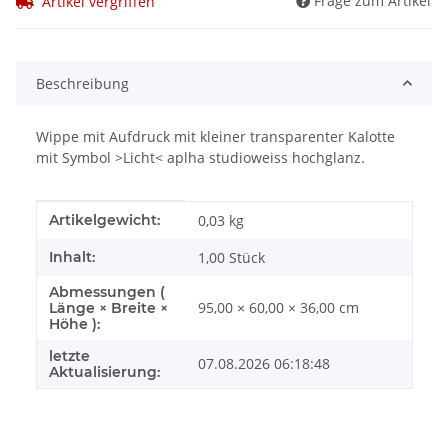
Frage zum Artikel
Artikel vergriffen
Beschreibung
Wippe mit Aufdruck mit kleiner transparenter Kalotte
mit Symbol >Licht< aplha studioweiss hochglanz.
Produkteigenschaft
Wert
Artikelgewicht:
0,03
kg
Inhalt:
1,00 Stück
Abmessungen (
95,00 × 60,00 × 36,00 cm
Länge × Breite ×
Höhe ):
letzte
07.08.2026 06:18:48
Aktualisierung: