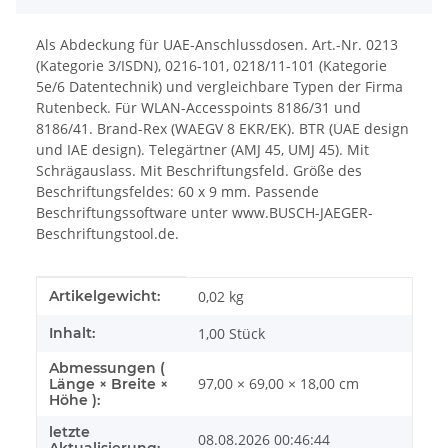
Als Abdeckung für UAE-Anschlussdosen. Art.-Nr. 0213
(Kategorie 3/ISDN), 0216-101, 0218/11-101 (Kategorie
5e/6 Datentechnik) und vergleichbare Typen der Firma
Rutenbeck. Für WLAN-Accesspoints 8186/31 und
8186/41. Brand-Rex (WAEGV 8 EKR/EK). BTR (UAE design
und IAE design). Telegärtner (AMJ 45, UMJ 45). Mit
Schrägauslass. Mit Beschriftungsfeld. Größe des
Beschriftungsfeldes: 60 x 9 mm. Passende
Beschriftungssoftware unter www.BUSCH-JAEGER-
Beschriftungstool.de.
Produkteigenschaft
Wert
Artikelgewicht:
0,02
kg
Inhalt:
1,00 Stück
Abmessungen (
97,00 × 69,00 × 18,00 cm
Länge × Breite ×
Höhe ):
letzte
08.08.2026 00:46:44
Aktualisierung: