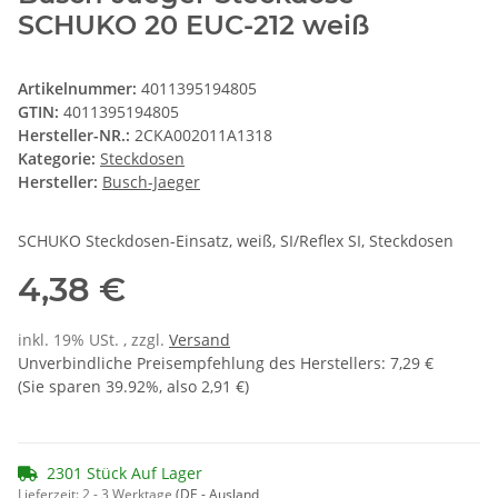
SCHUKO 20 EUC-212 weiß
Artikelnummer:
4011395194805
GTIN:
4011395194805
Hersteller-NR.:
2CKA002011A1318
Kategorie:
Steckdosen
Hersteller:
Busch-Jaeger
SCHUKO Steckdosen-Einsatz, weiß, SI/Reflex SI, Steckdosen
4,38 €
inkl. 19% USt. , zzgl.
Versand
Unverbindliche Preisempfehlung des Herstellers
:
7,29 €
(Sie sparen
39.92%
, also
2,91 €
)
2301 Stück Auf Lager
Lieferzeit:
2 - 3 Werktage
(DE - Ausland