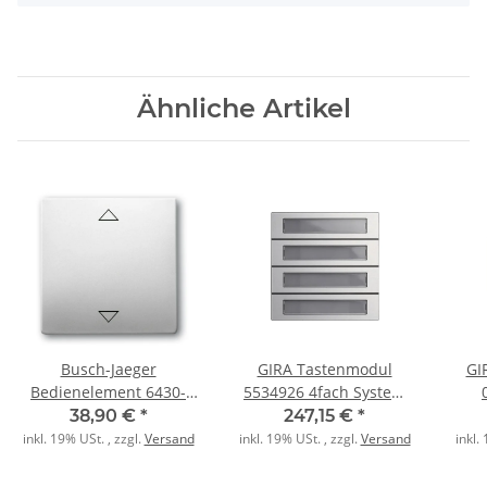
Ähnliche Artikel
Busch-Jaeger
GIRA Tastenmodul
GI
Bedienelement 6430-
5534926 4fach System
866-102 pur edelstahl
106 Aluminium
38,90 €
*
247,15 €
*
Edelstahl
inkl. 19% USt. , zzgl.
Versand
inkl. 19% USt. , zzgl.
Versand
inkl.