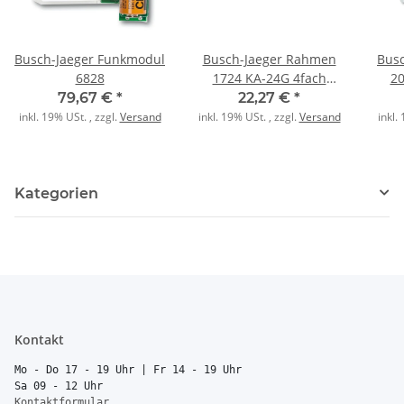
Busch-Jaeger Funkmodul
Busch-Jaeger Rahmen
Busc
6828
1724 KA-24G 4fach
20
studioweiß
wa
79,67 €
*
22,27 €
*
inkl. 19% USt. , zzgl.
Versand
inkl. 19% USt. , zzgl.
Versand
inkl.
Kategorien
Kontakt
Mo - Do 17 - 19 Uhr | Fr 14 - 19 Uhr
Sa 09 - 12 Uhr
Kontaktformular