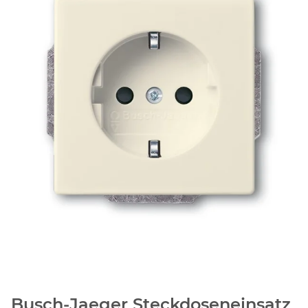
Busch-Jaeger Steckdoseneinsatz