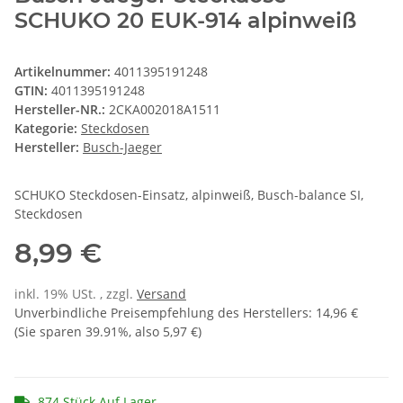
SCHUKO 20 EUK-914 alpinweiß
Artikelnummer:
4011395191248
GTIN:
4011395191248
Hersteller-NR.:
2CKA002018A1511
Kategorie:
Steckdosen
Hersteller:
Busch-Jaeger
SCHUKO Steckdosen-Einsatz, alpinweiß, Busch-balance SI,
Steckdosen
8,99 €
inkl. 19% USt. , zzgl.
Versand
Unverbindliche Preisempfehlung des Herstellers
:
14,96 €
(Sie sparen
39.91%
, also
5,97 €
)
874 Stück Auf Lager