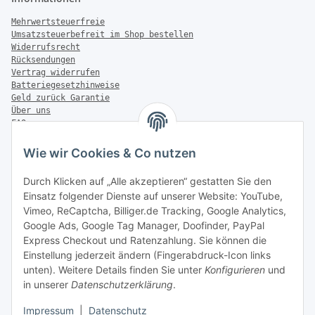
Mehrwertsteuerfreie
Umsatzsteuerbefreit im Shop bestellen
Widerrufsrecht
Rücksendungen
Vertrag widerrufen
Batteriegesetzhinweise
Geld zurück Garantie
Über uns
FAQ
Zahlung & Versand
Wie wir Cookies & Co nutzen
Zahlungsmöglichkeiten
Durch Klicken auf „Alle akzeptieren“ gestatten Sie den
Einsatz folgender Dienste auf unserer Website: YouTube,
Vimeo, ReCaptcha, Billiger.de Tracking, Google Analytics,
Versandinformationen
Google Ads, Google Tag Manager, Doofinder, PayPal
Express Checkout und Ratenzahlung. Sie können die
Einstellung jederzeit ändern (Fingerabdruck-Icon links
unten). Weitere Details finden Sie unter
Konfigurieren
und
in unserer
Datenschutzerklärung
.
Sonstiges
Impressum
|
Datenschutz