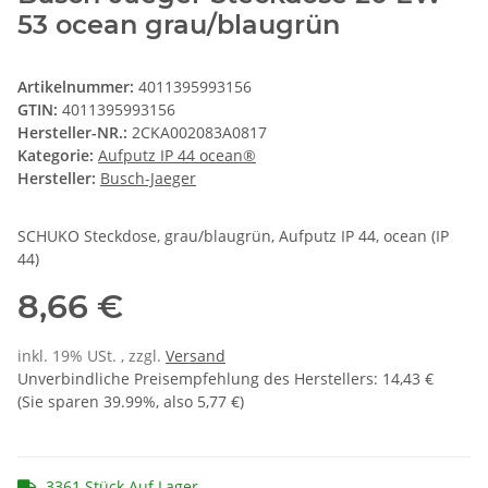
53 ocean grau/blaugrün
Artikelnummer:
4011395993156
GTIN:
4011395993156
Hersteller-NR.:
2CKA002083A0817
Kategorie:
Aufputz IP 44 ocean®
Hersteller:
Busch-Jaeger
SCHUKO Steckdose, grau/blaugrün, Aufputz IP 44, ocean (IP
44)
8,66 €
inkl. 19% USt. , zzgl.
Versand
Unverbindliche Preisempfehlung des Herstellers
:
14,43 €
(Sie sparen
39.99%
, also
5,77 €
)
3361 Stück Auf Lager