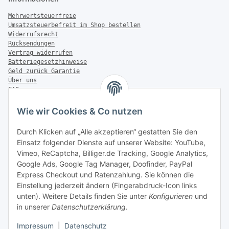
Mehrwertsteuerfreie
Umsatzsteuerbefreit im Shop bestellen
Widerrufsrecht
Rücksendungen
Vertrag widerrufen
Batteriegesetzhinweise
Geld zurück Garantie
Über uns
FAQ
Zahlung & Versand
Wie wir Cookies & Co nutzen
Zahlungsmöglichkeiten
Durch Klicken auf „Alle akzeptieren“ gestatten Sie den
Einsatz folgender Dienste auf unserer Website: YouTube,
Vimeo, ReCaptcha, Billiger.de Tracking, Google Analytics,
Versandinformationen
Google Ads, Google Tag Manager, Doofinder, PayPal
Express Checkout und Ratenzahlung. Sie können die
Einstellung jederzeit ändern (Fingerabdruck-Icon links
unten). Weitere Details finden Sie unter
Konfigurieren
und
in unserer
Datenschutzerklärung
.
Sonstiges
Impressum
|
Datenschutz