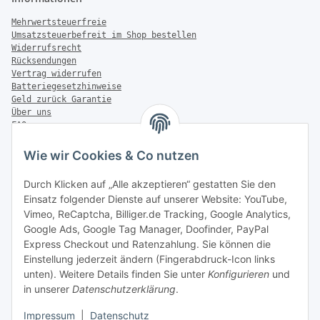
Mehrwertsteuerfreie
Umsatzsteuerbefreit im Shop bestellen
Widerrufsrecht
Rücksendungen
Vertrag widerrufen
Batteriegesetzhinweise
Geld zurück Garantie
Über uns
FAQ
Zahlung & Versand
Wie wir Cookies & Co nutzen
Zahlungsmöglichkeiten
Durch Klicken auf „Alle akzeptieren“ gestatten Sie den
Einsatz folgender Dienste auf unserer Website: YouTube,
Vimeo, ReCaptcha, Billiger.de Tracking, Google Analytics,
Versandinformationen
Google Ads, Google Tag Manager, Doofinder, PayPal
Express Checkout und Ratenzahlung. Sie können die
Einstellung jederzeit ändern (Fingerabdruck-Icon links
unten). Weitere Details finden Sie unter
Konfigurieren
und
in unserer
Datenschutzerklärung
.
Sonstiges
Impressum
|
Datenschutz