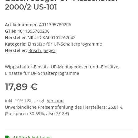
2000/2 US-101
Artikelnummer:
4011395780206
GTIN:
4011395780206
Hersteller-NR.:
2CKA001012A2042
Kategorie:
Einsätze für UP-Schalterprogramme
Hersteller:
Busch-Jaeger
Wippschalter-Einsatz, UP-Montagedosen und -Einsätze,
Einsätze für UP-Schalterprogramme
17,89 €
inkl. 19% USt. , zzgl.
Versand
Unverbindliche Preisempfehlung des Herstellers
:
25,81 €
(Sie sparen
30.69%
, also
7,92 €
)
46 Stück Auf Lager