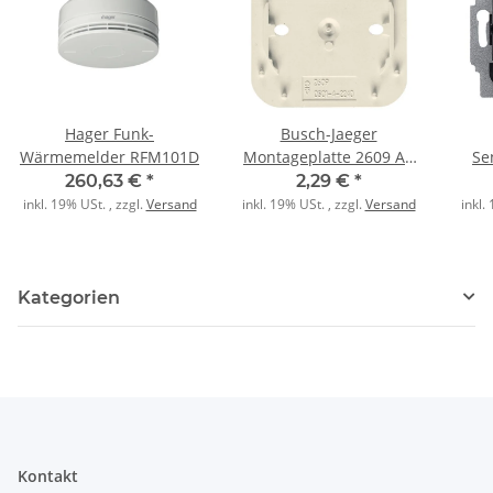
Hager Funk-
Busch-Jaeger
Wärmemelder RFM101D
Montageplatte 2609 AP
Se
weiß
62
260,63 €
*
2,29 €
*
inkl. 19% USt. , zzgl.
Versand
inkl. 19% USt. , zzgl.
Versand
inkl.
Kategorien
Kontakt