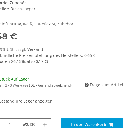
orie:
Zubehör
ller:
Busch-Jaeger
einführung, weiß, SI/Reflex SI, Zubehör
48 €
19% USt. , zzgl.
Versand
bindliche Preisempfehlung des Herstellers
:
0,65 €
sparen
26.15%
, also
0,17 €
)
Stück Auf Lager
Frage zum Artikel
eit:
2 - 3 Werktage
(DE - Ausland abweichend)
Bestand pro Lager anzeigen
Stück
In den Warenkorb