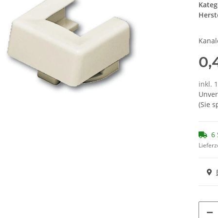
Kateg
Herste
Kanal
0,
inkl. 
Unver
(Sie 
6 
Lieferz