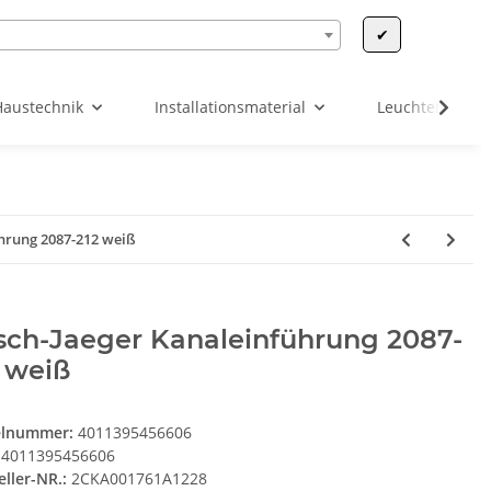
✔
Haustechnik
Installationsmaterial
Leuchten & Leu
hrung 2087-212 weiß
sch-Jaeger Kanaleinführung 2087-
 weiß
elnummer:
4011395456606
4011395456606
eller-NR.:
2CKA001761A1228