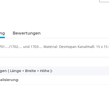
ung
Bewertungen
701-.../1702-... und 1703-... Material: Desmopan Kanalmaß: 15 x 1
enschaft
n ( Länge × Breite × Höhe ):
alisierung: