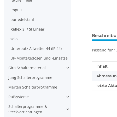
future linear
impuls
pur edelstahl
Reflex SI / SI Linear
Beschreib
solo
Unterputz Allwetter 44 (IP 44)
Passend für 1
UP-Montagedosen und -Einsätze
Produkteig
Wert
Inhalt:
Gira Schaltermaterial
Abmessunge
Jung Schalterprogramme
letzte Aktu
Merten Schalterprogramme
Rufsysteme
Schalterprogramme &
Steckvorrichtungen