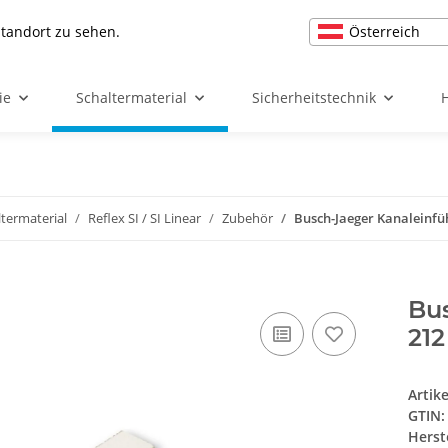
Österreich
Standort zu sehen.
ie
Schaltermaterial
Sicherheitstechnik
ltermaterial
Reflex SI / SI Linear
Zubehör
Busch-Jaeger Kanaleinfü
Bu
212
Artik
GTIN:
Herst