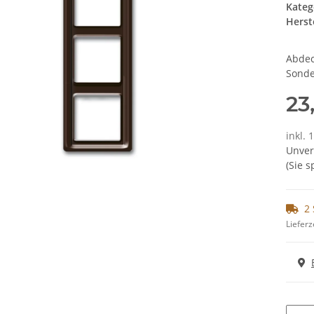
Kateg
Herste
Abdec
Sonde
23
inkl. 
Unver
(Sie 
2 
Lieferz