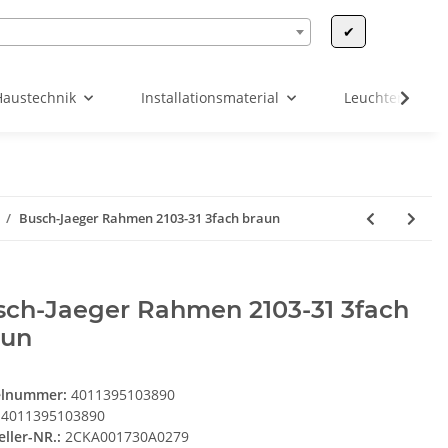
✔
Haustechnik
Installationsmaterial
Leuchten & Leu
Busch-Jaeger Rahmen 2103-31 3fach braun
sch-Jaeger Rahmen 2103-31 3fach
aun
elnummer:
4011395103890
4011395103890
eller-NR.:
2CKA001730A0279