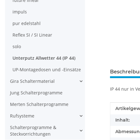
future linear
impuls
pur edelstahl
Reflex SI / SI Linear
solo
Unterputz Allwetter 44 (IP 44)
UP-Montagedosen und -Einsätze
Beschreib
Gira Schaltermaterial
IP 44 nur in 
Jung Schalterprogramme
Merten Schalterprogramme
Produkteig
Wert
Artikelgew
Rufsysteme
Inhalt:
Schalterprogramme &
Abmessunge
Steckvorrichtungen