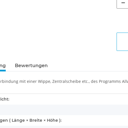
ung
Bewertungen
Verbindung mit einer Wippe, Zentralscheibe etc., des Programms All
enschaft
icht:
n ( Länge × Breite × Höhe ):