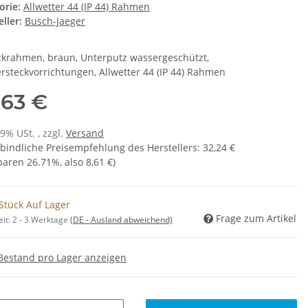
orie:
Allwetter 44 (IP 44) Rahmen
ller:
Busch-Jaeger
krahmen, braun, Unterputz wassergeschützt,
rsteckvorrichtungen, Allwetter 44 (IP 44) Rahmen
,63 €
19% USt. , zzgl.
Versand
bindliche Preisempfehlung des Herstellers
:
32,24 €
sparen
26.71%
, also
8,61 €
)
Stück Auf Lager
Frage zum Artikel
eit:
2 - 3 Werktage
(DE - Ausland abweichend)
Bestand pro Lager anzeigen