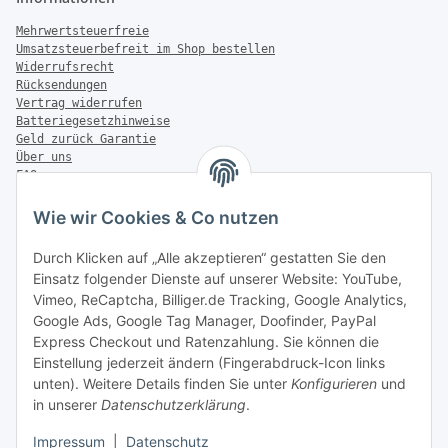
Mehrwertsteuerfreie
Umsatzsteuerbefreit im Shop bestellen
Widerrufsrecht
Rücksendungen
Vertrag widerrufen
Batteriegesetzhinweise
Geld zurück Garantie
Über uns
FAQ
Zahlung & Versand
Wie wir Cookies & Co nutzen
Zahlungsmöglichkeiten
Durch Klicken auf „Alle akzeptieren“ gestatten Sie den
Einsatz folgender Dienste auf unserer Website: YouTube,
Vimeo, ReCaptcha, Billiger.de Tracking, Google Analytics,
Versandinformationen
Google Ads, Google Tag Manager, Doofinder, PayPal
Express Checkout und Ratenzahlung. Sie können die
Einstellung jederzeit ändern (Fingerabdruck-Icon links
unten). Weitere Details finden Sie unter
Konfigurieren
und
in unserer
Datenschutzerklärung
.
Sonstiges
Impressum
|
Datenschutz