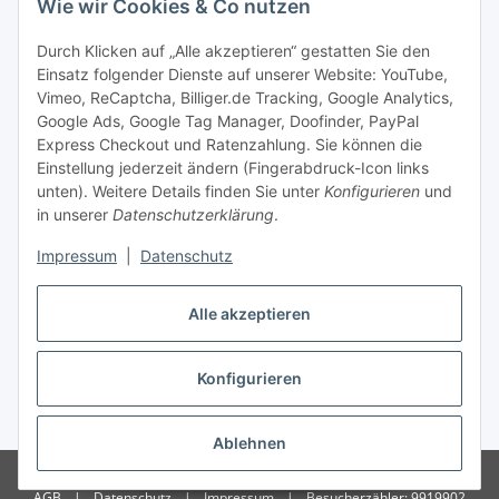
Wie wir Cookies & Co nutzen
Zahlungsmöglichkeiten
Durch Klicken auf „Alle akzeptieren“ gestatten Sie den
Einsatz folgender Dienste auf unserer Website: YouTube,
Vimeo, ReCaptcha, Billiger.de Tracking, Google Analytics,
Versandinformationen
Google Ads, Google Tag Manager, Doofinder, PayPal
Express Checkout und Ratenzahlung. Sie können die
Einstellung jederzeit ändern (Fingerabdruck-Icon links
unten). Weitere Details finden Sie unter
Konfigurieren
und
in unserer
Datenschutzerklärung
.
Sonstiges
Impressum
|
Datenschutz
Alle akzeptieren
Konfigurieren
* Alle Preise inkl. gesetzlicher USt., zzgl.
Versand
Ablehnen
© Copyright 2026 Treise Elektrotechnik – Alle Rechte vorbehalten
|
AGB
|
Datenschutz
|
Impressum
|
Besucherzähler: 9919902