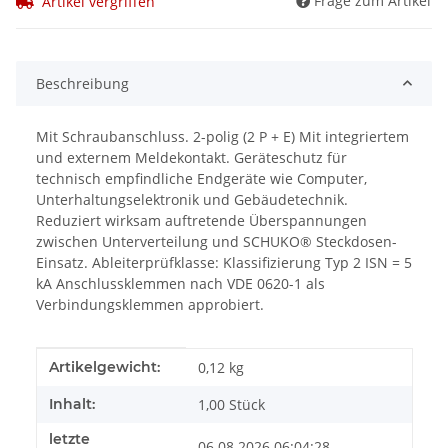
Frage zum Artikel
Artikel vergriffen
Beschreibung
Mit Schraubanschluss. 2-polig (2 P + E) Mit integriertem
und externem Meldekontakt. Geräteschutz für
technisch empfindliche Endgeräte wie Computer,
Unterhaltungselektronik und Gebäudetechnik.
Reduziert wirksam auftretende Überspannungen
zwischen Unterverteilung und SCHUKO® Steckdosen-
Einsatz. Ableiterprüfklasse: Klassifizierung Typ 2 ISN = 5
kA Anschlussklemmen nach VDE 0620-1 als
Verbindungsklemmen approbiert.
Produkteigenschaft
Wert
Artikelgewicht:
0,12
kg
Inhalt:
1,00 Stück
letzte
06.08.2026 06:04:28