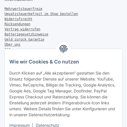
Mehrwertsteuerfreie
Umsatzsteuerbefreit im Shop bestellen
Widerrufsrecht
Rücksendungen
Vertrag widerrufen
Batteriegesetzhinweise
Geld zurück Garantie
Über uns
FAQ
Zahlung & Versand
Wie wir Cookies & Co nutzen
Zahlungsmöglichkeiten
Durch Klicken auf „Alle akzeptieren“ gestatten Sie den
Einsatz folgender Dienste auf unserer Website: YouTube,
Vimeo, ReCaptcha, Billiger.de Tracking, Google Analytics,
Versandinformationen
Google Ads, Google Tag Manager, Doofinder, PayPal
Express Checkout und Ratenzahlung. Sie können die
Einstellung jederzeit ändern (Fingerabdruck-Icon links
unten). Weitere Details finden Sie unter
Konfigurieren
und
in unserer
Datenschutzerklärung
.
Sonstiges
Impressum
|
Datenschutz