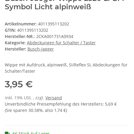
Symbol Licht alpinweiß
Artikelnummer:
4011395113202
GTIN:
4011395113202
Hersteller-NR.:
2CKA001731A0934
Kategorie:
Abdeckungen für Schalter / Taster
Hersteller:
Busch-Jaeger
Wippe mit Aufdruck, alpinweiß, SI/Reflex SI, Abdeckungen für
Schalter/Taster
3,95 €
inkl. 19% USt. , zzgl.
Versand
Unverbindliche Preisempfehlung des Herstellers
:
5,69 €
(Sie sparen
30.58%
, also
1,74 €
)
66 Stück Auf Lager