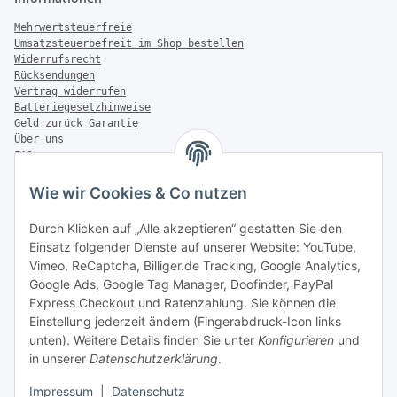
Mehrwertsteuerfreie
Umsatzsteuerbefreit im Shop bestellen
Widerrufsrecht
Rücksendungen
Vertrag widerrufen
Batteriegesetzhinweise
Geld zurück Garantie
Über uns
FAQ
Zahlung & Versand
Wie wir Cookies & Co nutzen
Zahlungsmöglichkeiten
Durch Klicken auf „Alle akzeptieren“ gestatten Sie den
Einsatz folgender Dienste auf unserer Website: YouTube,
Vimeo, ReCaptcha, Billiger.de Tracking, Google Analytics,
Versandinformationen
Google Ads, Google Tag Manager, Doofinder, PayPal
Express Checkout und Ratenzahlung. Sie können die
Einstellung jederzeit ändern (Fingerabdruck-Icon links
unten). Weitere Details finden Sie unter
Konfigurieren
und
in unserer
Datenschutzerklärung
.
Sonstiges
Impressum
|
Datenschutz