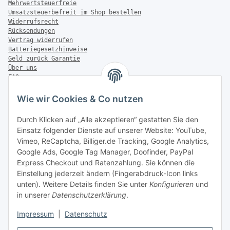
Mehrwertsteuerfreie
Umsatzsteuerbefreit im Shop bestellen
Widerrufsrecht
Rücksendungen
Vertrag widerrufen
Batteriegesetzhinweise
Geld zurück Garantie
Über uns
FAQ
Zahlung & Versand
Wie wir Cookies & Co nutzen
Zahlungsmöglichkeiten
Durch Klicken auf „Alle akzeptieren“ gestatten Sie den
Einsatz folgender Dienste auf unserer Website: YouTube,
Vimeo, ReCaptcha, Billiger.de Tracking, Google Analytics,
Versandinformationen
Google Ads, Google Tag Manager, Doofinder, PayPal
Express Checkout und Ratenzahlung. Sie können die
Einstellung jederzeit ändern (Fingerabdruck-Icon links
unten). Weitere Details finden Sie unter
Konfigurieren
und
in unserer
Datenschutzerklärung
.
Sonstiges
Impressum
|
Datenschutz