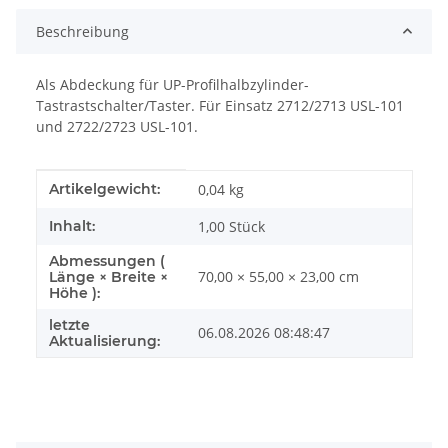
Beschreibung
Als Abdeckung für UP-Profilhalbzylinder-
Tastrastschalter/Taster. Für Einsatz 2712/2713 USL-101
und 2722/2723 USL-101.
Produkteigenschaft
Wert
Artikelgewicht:
0,04
kg
Inhalt:
1,00 Stück
Abmessungen (
70,00 × 55,00 × 23,00 cm
Länge × Breite ×
Höhe ):
letzte
06.08.2026 08:48:47
Aktualisierung: