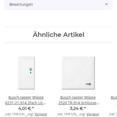
Bewertungen
Ähnliche Artikel
Busch-Jaeger Wippe
Busch-Jaeger Wippe
Bus
6231-21-914 2fach Licht
2520 TR-914 Schlüssel
alpinweiß
alpinweiß
4,01 €
*
3,24 €
*
inkl. 19% USt. , zzgl.
Versand
inkl. 19% USt. , zzgl.
Versand
inkl.