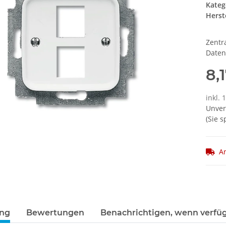
Kateg
Herste
Zentr
Daten
8,
inkl. 
Unver
(Sie 
Ar
ung
Bewertungen
Benachrichtigen, wenn verfü