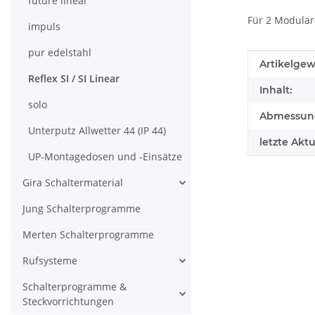
future linear
Für 2 Modular
impuls
pur edelstahl
Produkteig
Wert
Artikelgew
Reflex SI / SI Linear
Inhalt:
solo
Abmessunge
Unterputz Allwetter 44 (IP 44)
letzte Aktu
UP-Montagedosen und -Einsätze
Gira Schaltermaterial
Jung Schalterprogramme
Merten Schalterprogramme
Rufsysteme
Schalterprogramme &
Steckvorrichtungen