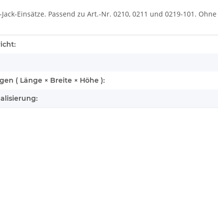
-Jack-Einsätze. Passend zu Art.-Nr. 0210, 0211 und 0219-101. Ohne 
enschaft
icht:
n ( Länge × Breite × Höhe ):
alisierung: