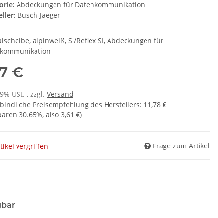
orie:
Abdeckungen für Datenkommunikation
ller:
Busch-Jaeger
alscheibe, alpinweiß, SI/Reflex SI, Abdeckungen für
kommunikation
17 €
19% USt. , zzgl.
Versand
bindliche Preisempfehlung des Herstellers
:
11,78 €
sparen
30.65%
, also
3,61 €
)
Frage zum Artikel
tikel vergriffen
gbar