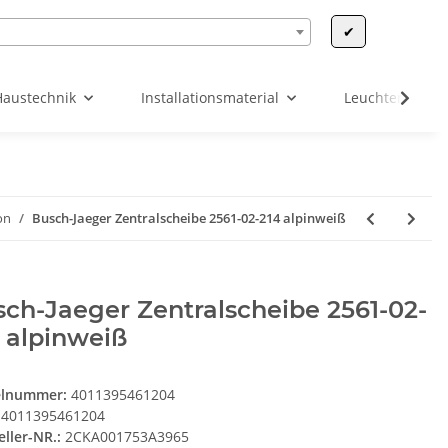
✔
Haustechnik
Installationsmaterial
Leuchten & Leu
on
Busch-Jaeger Zentralscheibe 2561-02-214 alpinweiß
ch-Jaeger Zentralscheibe 2561-02-
 alpinweiß
elnummer:
4011395461204
4011395461204
eller-NR.:
2CKA001753A3965