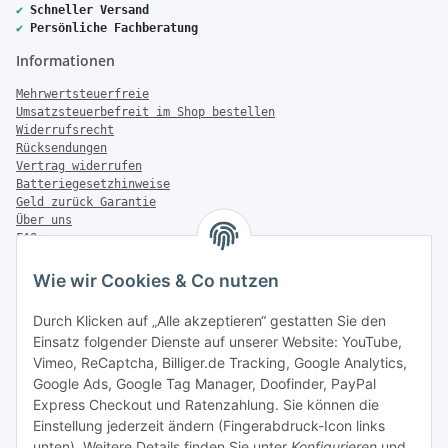
✔
Schneller Versand
✔
Persönliche Fachberatung
Informationen
Mehrwertsteuerfreie
Umsatzsteuerbefreit im Shop bestellen
Widerrufsrecht
Rücksendungen
Vertrag widerrufen
Batteriegesetzhinweise
Geld zurück Garantie
Über uns
FAQ
Zahlung & Versand
Wie wir Cookies & Co nutzen
Zahlungsmöglichkeiten
Durch Klicken auf „Alle akzeptieren“ gestatten Sie den
Einsatz folgender Dienste auf unserer Website: YouTube,
Vimeo, ReCaptcha, Billiger.de Tracking, Google Analytics,
Versandinformationen
Google Ads, Google Tag Manager, Doofinder, PayPal
Express Checkout und Ratenzahlung. Sie können die
Einstellung jederzeit ändern (Fingerabdruck-Icon links
unten). Weitere Details finden Sie unter
Konfigurieren
und