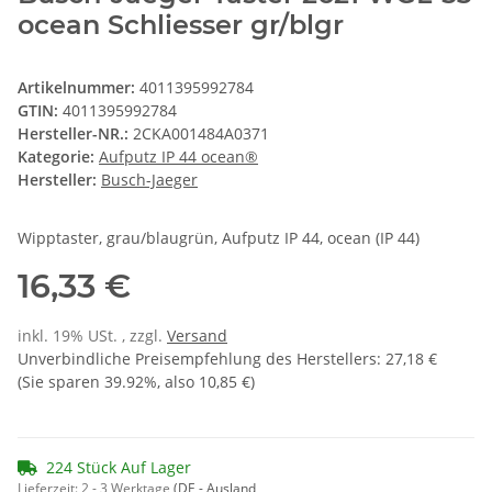
ocean Schliesser gr/blgr
Artikelnummer:
4011395992784
GTIN:
4011395992784
Hersteller-NR.:
2CKA001484A0371
Kategorie:
Aufputz IP 44 ocean®
Hersteller:
Busch-Jaeger
Wipptaster, grau/blaugrün, Aufputz IP 44, ocean (IP 44)
16,33 €
inkl. 19% USt. , zzgl.
Versand
Unverbindliche Preisempfehlung des Herstellers
:
27,18 €
(Sie sparen
39.92%
, also
10,85 €
)
224 Stück Auf Lager
Lieferzeit:
2 - 3 Werktage
(DE - Ausland