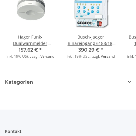
Hager Funk-
Busch-Jaeger
Bus
Dualwarnmelder
Binäreingang 6188/18-
TG551A Komfort Q weiss
101 potenzialfrei
157,62 €
*
390,29 €
*
inkl. 19% USt. , zzgl.
Versand
inkl. 19% USt. , zzgl.
Versand
inkl.
Kategorien
Kontakt