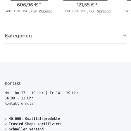
84 4fach studioweiß
6
606,96 €
*
121,55 €
*
inkl. 19% USt. , zzgl.
Versand
inkl. 19% USt. , zzgl.
Versand
inkl.
Kategorien
Kontakt
Mo - Do 17 - 19 Uhr | Fr 14 - 19 Uhr
Sa 09 - 12 Uhr
Kontaktformular
✔
40.000+ Qualitätsprodukte
✔
Trusted Shops zertifiziert
✔
Schneller Versand