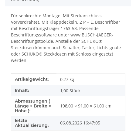
Für senkrechte Montage. Mit Steckanschluss.
Vorverdrahtet. Mit Klappdeckeln. 2 P + E, Beschriftbar
mit Beschriftungsträger 1763-53. Passende
Beschriftungssoftware unter www.BUSCH-JAEGER-
Beschriftungstool.de. Anstelle der SCHUKO®
Steckdosen können auch Schalter, Taster, Lichtsignale
oder SCHUKO® Steckdosen mit Schloss eingesetzt
werden.
Produkteigenschaft
Wert
Artikelgewicht:
0,27
kg
Inhalt:
1,00 Stück
Abmessungen (
198,00 × 91,00 × 61,00 cm
Länge × Breite ×
Höhe ):
letzte
06.08.2026 16:47:05
Aktualisierung: