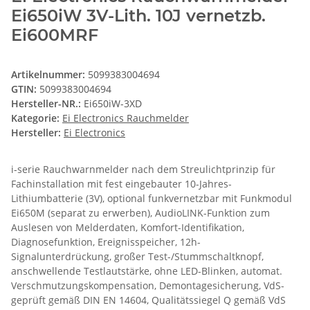
Ei650iW 3V-Lith. 10J vernetzb.
Ei600MRF
Artikelnummer:
5099383004694
GTIN:
5099383004694
Hersteller-NR.:
Ei650iW-3XD
Kategorie:
Ei Electronics Rauchmelder
Hersteller:
Ei Electronics
i-serie Rauchwarnmelder nach dem Streulichtprinzip für
Fachinstallation mit fest eingebauter 10-Jahres-
Lithiumbatterie (3V), optional funkvernetzbar mit Funkmodul
Ei650M (separat zu erwerben), AudioLINK-Funktion zum
Auslesen von Melderdaten, Komfort-Identifikation,
Diagnosefunktion, Ereignisspeicher, 12h-
Signalunterdrückung, großer Test-/Stummschaltknopf,
anschwellende Testlautstärke, ohne LED-Blinken, automat.
Verschmutzungskompensation, Demontagesicherung, VdS-
geprüft gemäß DIN EN 14604, Qualitätssiegel Q gemäß VdS