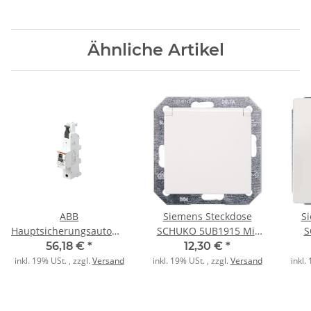
Ähnliche Artikel
ABB
Siemens Steckdose
S
Hauptsicherungsautomat
SCHUKO 5UB1915 Mit
S
S751-E35L1 1polig
Klappdeckel titanweiss
56,18 €
*
12,30 €
*
inkl. 19% USt. , zzgl.
Versand
inkl. 19% USt. , zzgl.
Versand
inkl.