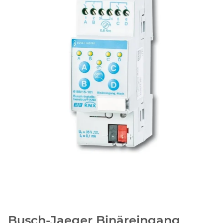
Busch-Jaeger Binäreingang