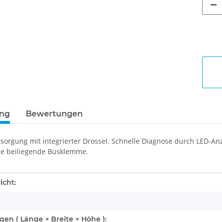
ung
Bewertungen
orgung mit integrierter Drossel. Schnelle Diagnose durch LED-Anz
die beiliegende Busklemme.
enschaft
icht:
n ( Länge × Breite × Höhe ):