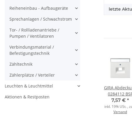
Reiheneinbau - Aufbaugeräte
letzte Aktu
Sprechanlagen / Schwachstrom
Tor- / Rollladenantriebe /
Pumpen / Ventilatoren
Verbindungsmaterial /
Befestigungstechnik
Zähltechnik
Zählerplätze / Verteiler
Leuchten & Leuchtmittel
ger
Busch-Jaeger
Busch-Jaeger
GIRA Abdecku
tor
Zentralscheibe
BNC-F-Buchse
0284112 BS
Aktionen & Restposten
102
1743-885
262
UAE /IAE (ISD
 €
*
9,10 €
*
4,66 €
*
7,57 €
*
it
schwarz matt
Fläche rw
, zzgl.
inkl. 19% USt. , zzgl.
inkl. 19% USt. , zzgl.
inkl. 19% USt. , zz
Versand
Versand
Versand
ittlung