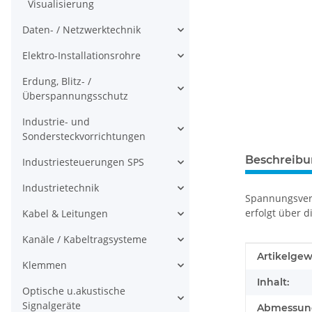
Visualisierung
Daten- / Netzwerktechnik
Elektro-Installationsrohre
Erdung, Blitz- /
Überspannungsschutz
Industrie- und
Sondersteckvorrichtungen
Beschreib
Industriesteuerungen SPS
Industrietechnik
Spannungsvers
erfolgt über 
Kabel & Leitungen
Kanäle / Kabeltragsysteme
Produkteig
Wert
Artikelgew
Klemmen
Inhalt:
Optische u.akustische
Signalgeräte
Abmessunge