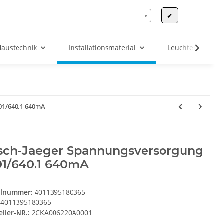
✔
Haustechnik
Installationsmaterial
Leuchten & Leu
01/640.1 640mA
sch-Jaeger Spannungsversorgung
01/640.1 640mA
elnummer:
4011395180365
4011395180365
eller-NR.:
2CKA006220A0001