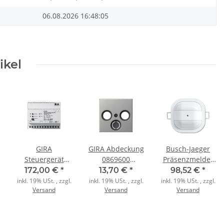
06.08.2026 16:48:05
ikel
GIRA
GIRA Abdeckung
Busch-Jaeger
er
Steuergerät
0869600
Präsenzmelder
128700 Audio
Koacial-
6819/60-24 ws
172,00 €
*
13,70 €
*
98,52 €
*
Türkommunikation
Antennenst. 55
mt studiows mt
inkl. 19% USt. , zzgl.
inkl. 19% USt. , zzgl.
inkl. 19% USt. , zzgl.
Versand
Versand
Versand
REG
Edelstahl