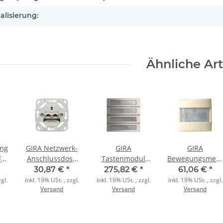
alisierung:
Ähnliche Art
ng
GIRA Netzwerk-
GIRA
GIRA
F
Anschlussdose
Tastenmodul
Bewegungsmeld
N)
245200 Einsatz
5534920 4fach
537301 1,10m
30,87 €
*
275,82 €
*
61,06 €
*
2fach Cat.6A
System 106
Standard
gl.
inkl. 19% USt. , zzgl.
inkl. 19% USt. , zzgl.
inkl. 19% USt. , zzgl.
Versand
Versand
Versand
Schneidklemm
Edelstahl
cremeweiss