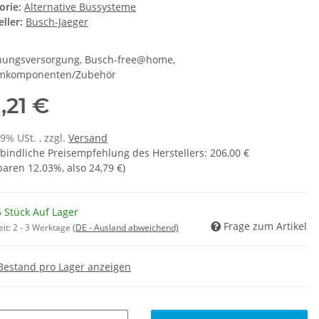
orie:
Alternative Bussysteme
ller:
Busch-Jaeger
ungsversorgung, Busch-free@home,
emkomponenten/Zubehör
1,21 €
19% USt. , zzgl.
Versand
bindliche Preisempfehlung des Herstellers
:
206,00 €
sparen
12.03%
, also
24,79 €
)
 Stück Auf Lager
Frage zum Artikel
eit:
2 - 3 Werktage
(DE - Ausland abweichend)
Bestand pro Lager anzeigen