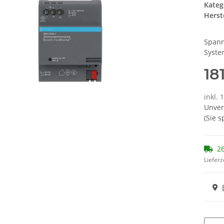
Kateg
Herste
Spann
Syst
18
inkl. 
Unver
(Sie 
26
Lieferz