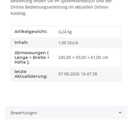
Bedienung finden Sie im Systemhandbuch und der
Online Bedienungsanleitung im aktuellen Online-
Katalog.
Produkteigenschaft
Wert
Artikelgewicht:
0,24
kg
Inhalt:
1,00 Stück
Abmessungen (
245,00 × 93,00 × 61,00 cm
Länge × Breite ×
Höhe ):
letzte
07.08.2026 16:47:38
Aktualisierung:
Bewertungen