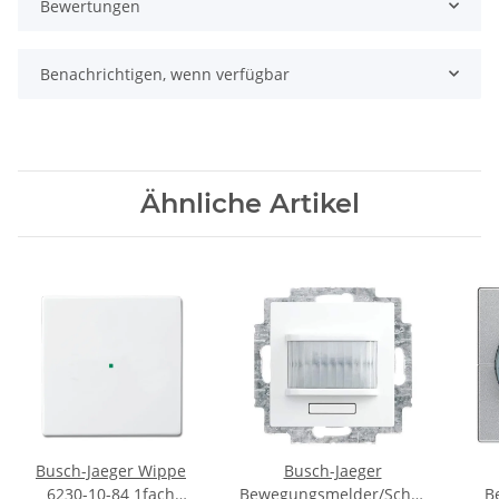
Bewertungen
Benachrichtigen, wenn verfügbar
Ähnliche Artikel
Busch-Jaeger Wippe
Busch-Jaeger
6230-10-84 1fach
Bewegungsmelder/Schaltaktor
B