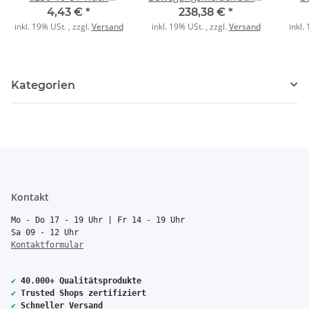
studioweiß
6215/1.1-914-WL 1fach
6
4,43 €
*
238,38 €
*
alpinweiß
inkl. 19% USt. , zzgl.
Versand
inkl. 19% USt. , zzgl.
Versand
inkl.
Kategorien
Kontakt
Mo - Do 17 - 19 Uhr | Fr 14 - 19 Uhr
Sa 09 - 12 Uhr
Kontaktformular
✔
40.000+ Qualitätsprodukte
✔
Trusted Shops zertifiziert
✔
Schneller Versand