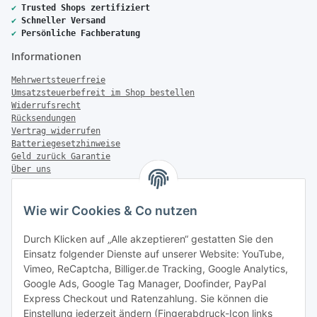
✔
Trusted Shops zertifiziert
✔
Schneller Versand
✔
Persönliche Fachberatung
Informationen
Mehrwertsteuerfreie
Umsatzsteuerbefreit im Shop bestellen
Widerrufsrecht
Rücksendungen
Vertrag widerrufen
Batteriegesetzhinweise
Geld zurück Garantie
Über uns
FAQ
Zahlung & Versand
Wie wir Cookies & Co nutzen
Zahlungsmöglichkeiten
Durch Klicken auf „Alle akzeptieren“ gestatten Sie den
Einsatz folgender Dienste auf unserer Website: YouTube,
Vimeo, ReCaptcha, Billiger.de Tracking, Google Analytics,
Google Ads, Google Tag Manager, Doofinder, PayPal
Versandinformationen
Express Checkout und Ratenzahlung. Sie können die
Einstellung jederzeit ändern (Fingerabdruck-Icon links