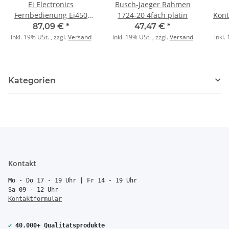
Ei Electronics
Busch-Jaeger Rahmen
Fernbedienung Ei450
1724-20 4fach platin
Kont
Lithium 3V 10J. Funk
87,09 €
*
47,47 €
*
mobil
inkl. 19% USt. , zzgl.
Versand
inkl. 19% USt. , zzgl.
Versand
inkl.
Kategorien
Kontakt
Mo - Do 17 - 19 Uhr | Fr 14 - 19 Uhr
Sa 09 - 12 Uhr
Kontaktformular
✔
40.000+ Qualitätsprodukte