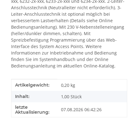
xxx, 6232-2x-xxx, 6233-2x-xxx und 6234-2x-xxx. 2-Leiter-
Anschlusstechnik (Neutralleiter nicht erforderlich). 3-
Leiter-Anschlusstechnik ist optional möglich bei
verbessertem Lastverhalten (Details siehe Online
Bedienungsanleitung). Mit 230 V-Nebenstelleneingang
(heller/dunkler dimmen, schalten). Mit
Spreizbefestigung Programmierung über das Web-
Interface des System Access Points. Weitere
Informationen zur Inbetriebnahme und Bedienung
finden Sie im Systemhandbuch und der Online
Bedienungsanleitung im aktuellen Online-Katalog.
Produkteigenschaft
Wert
Artikelgewicht:
0,20
kg
Inhalt:
1,00 Stück
letzte
07.08.2026 06:42:26
Aktualisierung: